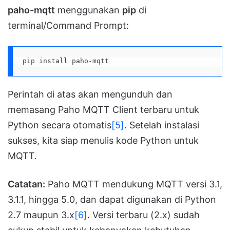
paho-mqtt
menggunakan
pip
di
terminal/Command Prompt:
pip install paho-mqtt
Perintah di atas akan mengunduh dan
memasang Paho MQTT Client terbaru untuk
Python secara otomatis
[5]
. Setelah instalasi
sukses, kita siap menulis kode Python untuk
MQTT.
Catatan:
Paho MQTT mendukung MQTT versi 3.1,
3.1.1, hingga 5.0, dan dapat digunakan di Python
2.7 maupun 3.x
[6]
. Versi terbaru (2.x) sudah