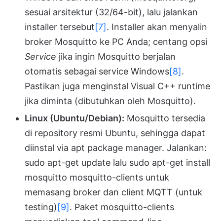
sesuai arsitektur (32/64-bit), lalu jalankan
installer tersebut
[7]
. Installer akan menyalin
broker Mosquitto ke PC Anda; centang opsi
Service
jika ingin Mosquitto berjalan
otomatis sebagai service Windows
[8]
.
Pastikan juga menginstal Visual C++ runtime
jika diminta (dibutuhkan oleh Mosquitto).
Linux (Ubuntu/Debian):
Mosquitto tersedia
di repository resmi Ubuntu, sehingga dapat
diinstal via apt package manager. Jalankan:
sudo apt-get update lalu sudo apt-get install
mosquitto mosquitto-clients untuk
memasang broker dan client MQTT (untuk
testing)
[9]
. Paket mosquitto-clients