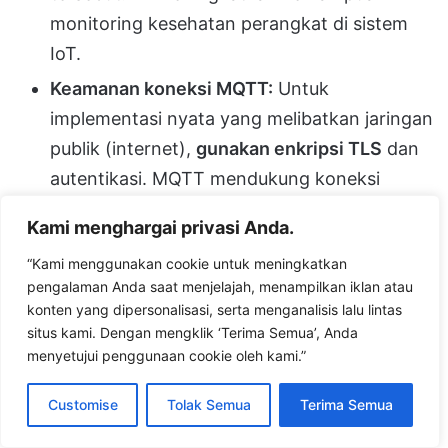
monitoring kesehatan perangkat di sistem
IoT.
Keamanan koneksi MQTT:
Untuk
implementasi nyata yang melibatkan jaringan
publik (internet),
gunakan enkripsi TLS
dan
autentikasi. MQTT mendukung koneksi
TLS/SSL pada port default
8883
[12]
. Banyak
Kami menghargai privasi Anda.
broker (termasuk Mosquitto, EMQX,
“Kami menggunakan cookie untuk meningkatkan
HiveMQ) bisa dikonfigurasi dengan sertifikat
pengalaman Anda saat menjelajah, menampilkan iklan atau
SSL. Di sisi client Python, Anda bisa
konten yang dipersonalisasi, serta menganalisis lalu lintas
memanfaatkan client.tls_set(ca_certs,
situs kami. Dengan mengklik ‘Terima Semua’, Anda
menyetujui penggunaan cookie oleh kami.”
certfile, keyfile) sebelum connect untuk
mengaktifkan TLS. Selain itu, atur
Customise
Tolak Semua
Terima Semua
username/password
pada broker dan