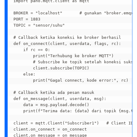
import paho.mqtt.client as mqtt

BROKER = "localhost"       # gunakan "broker.emqx.i
PORT = 1883

TOPIC = "sensor/suhu"

# Callback ketika koneksi ke broker berhasil

def on_connect(client, userdata, flags, rc):

    if rc == 0:

        print("Terhubung ke broker MQTT")

        # Subscribe ke topik setelah koneksi sukses
        client.subscribe(TOPIC)

    else:

        print("Gagal connect, kode error:", rc)

# Callback ketika ada pesan masuk

def on_message(client, userdata, msg):

    data = msg.payload.decode()

    print(f"Terima data: {data} dari topik {msg.top
client = mqtt.Client("Subscriber1")   # Client ID u
client.on_connect = on_connect

client.on_message = on_message
