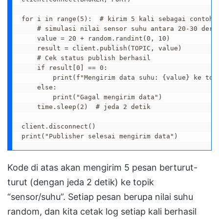
for i in range(5):  # kirim 5 kali sebagai contoh

    # simulasi nilai sensor suhu antara 20-30 deraj
    value = 20 + random.randint(0, 10)  

    result = client.publish(TOPIC, value)  

    # Cek status publish berhasil

    if result[0] == 0:

        print(f"Mengirim data suhu: {value} ke topi
    else:

        print("Gagal mengirim data")

    time.sleep(2)  # jeda 2 detik

client.disconnect()

print("Publisher selesai mengirim data")
Kode di atas akan mengirim 5 pesan berturut-
turut (dengan jeda 2 detik) ke topik
“sensor/suhu”. Setiap pesan berupa nilai suhu
random, dan kita cetak log setiap kali berhasil