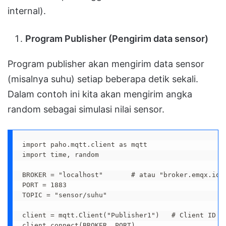
internal).
Program Publisher (Pengirim data sensor)
Program publisher akan mengirim data sensor
(misalnya suhu) setiap beberapa detik sekali.
Dalam contoh ini kita akan mengirim angka
random sebagai simulasi nilai sensor.
import paho.mqtt.client as mqtt

import time, random

BROKER = "localhost"       # atau "broker.emqx.io" 
PORT = 1883

TOPIC = "sensor/suhu"

client = mqtt.Client("Publisher1")   # Client ID un
client.connect(BROKER, PORT)
