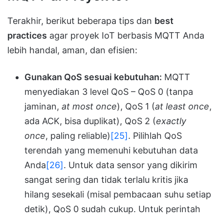
Terakhir, berikut beberapa tips dan
best
practices
agar proyek IoT berbasis MQTT Anda
lebih handal, aman, dan efisien:
Gunakan QoS sesuai kebutuhan:
MQTT
menyediakan 3 level QoS – QoS 0 (tanpa
jaminan,
at most once
), QoS 1 (
at least once
,
ada ACK, bisa duplikat), QoS 2 (
exactly
once
, paling reliable)
[25]
. Pilihlah QoS
terendah yang memenuhi kebutuhan data
Anda
[26]
. Untuk data sensor yang dikirim
sangat sering dan tidak terlalu kritis jika
hilang sesekali (misal pembacaan suhu setiap
detik), QoS 0 sudah cukup. Untuk perintah