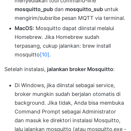
menyediakan tool command-line
mosquitto_pub
dan
mosquitto_sub
untuk
mengirim/subsribe pesan MQTT via terminal.
MacOS:
Mosquitto dapat diinstal melalui
Homebrew. Jika Homebrew sudah
terpasang, cukup jalankan: brew install
mosquitto
[10]
.
Setelah instalasi,
jalankan broker Mosquitto
:
Di Windows, jika diinstal sebagai service,
broker mungkin sudah berjalan otomatis di
background. Jika tidak, Anda bisa membuka
Command Prompt sebagai Administrator
dan masuk ke direktori instalasi Mosquitto,
lalu jalankan mosquitto (atau mosquitto.exe -