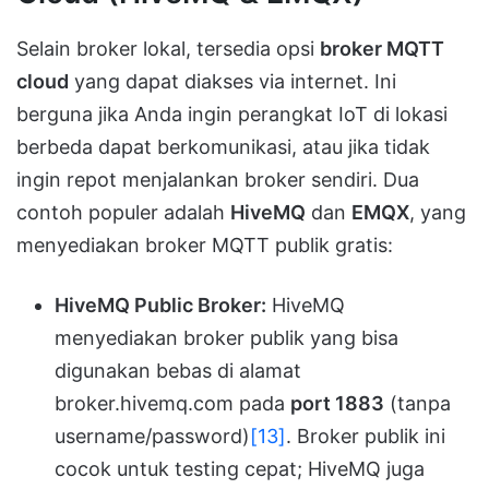
Selain broker lokal, tersedia opsi
broker MQTT
cloud
yang dapat diakses via internet. Ini
berguna jika Anda ingin perangkat IoT di lokasi
berbeda dapat berkomunikasi, atau jika tidak
ingin repot menjalankan broker sendiri. Dua
contoh populer adalah
HiveMQ
dan
EMQX
, yang
menyediakan broker MQTT publik gratis:
HiveMQ Public Broker:
HiveMQ
menyediakan broker publik yang bisa
digunakan bebas di alamat
broker.hivemq.com pada
port 1883
(tanpa
username/password)
[13]
. Broker publik ini
cocok untuk testing cepat; HiveMQ juga