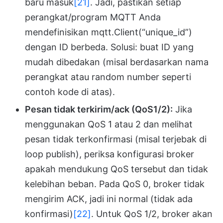
baru masuk
[21]
. Jadi, pastikan setiap
perangkat/program MQTT Anda
mendefinisikan mqtt.Client(“unique_id”)
dengan ID berbeda. Solusi: buat ID yang
mudah dibedakan (misal berdasarkan nama
perangkat atau random number seperti
contoh kode di atas).
Pesan tidak terkirim/ack (QoS1/2):
Jika
menggunakan QoS 1 atau 2 dan melihat
pesan tidak terkonfirmasi (misal terjebak di
loop publish), periksa konfigurasi broker
apakah mendukung QoS tersebut dan tidak
kelebihan beban. Pada QoS 0, broker tidak
mengirim ACK, jadi ini normal (tidak ada
konfirmasi)
[22]
. Untuk QoS 1/2, broker akan