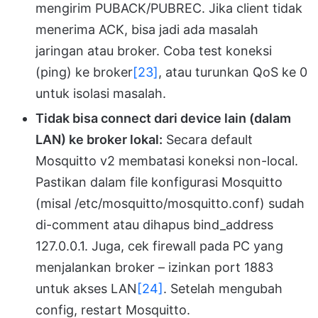
mengirim PUBACK/PUBREC. Jika client tidak
menerima ACK, bisa jadi ada masalah
jaringan atau broker. Coba test koneksi
(ping) ke broker
[23]
, atau turunkan QoS ke 0
untuk isolasi masalah.
Tidak bisa connect dari device lain (dalam
LAN) ke broker lokal:
Secara default
Mosquitto v2 membatasi koneksi non-local.
Pastikan dalam file konfigurasi Mosquitto
(misal /etc/mosquitto/mosquitto.conf) sudah
di-comment atau dihapus bind_address
127.0.0.1. Juga, cek firewall pada PC yang
menjalankan broker – izinkan port 1883
untuk akses LAN
[24]
. Setelah mengubah
config, restart Mosquitto.