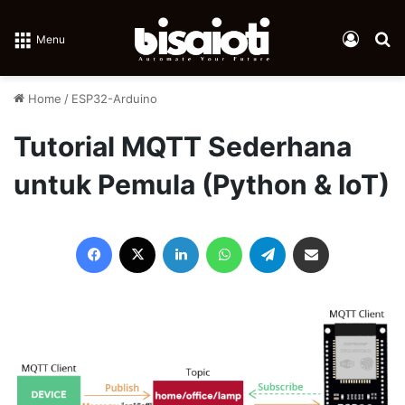
Log In
Se
Menu
Home
/
ESP32-Arduino
Tutorial MQTT Sederhana
untuk Pemula (Python & IoT)
Facebook
X
LinkedIn
WhatsApp
Telegram
Share via Email