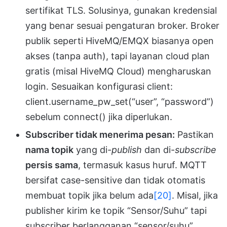
sertifikat TLS. Solusinya, gunakan kredensial
yang benar sesuai pengaturan broker. Broker
publik seperti HiveMQ/EMQX biasanya open
akses (tanpa auth), tapi layanan cloud plan
gratis (misal HiveMQ Cloud) mengharuskan
login. Sesuaikan konfigurasi client:
client.username_pw_set(“user”, “password”)
sebelum connect() jika diperlukan.
Subscriber tidak menerima pesan:
Pastikan
nama topik
yang di-
publish
dan di-
subscribe
persis sama
, termasuk kasus huruf. MQTT
bersifat case-sensitive dan tidak otomatis
membuat topik jika belum ada
[20]
. Misal, jika
publisher kirim ke topik “Sensor/Suhu” tapi
subscriber berlangganan “sensor/suhu”