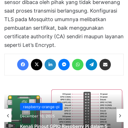
sensor dibaca oleh pihak yang tidak berwenang
saat proses transmisi berlangsung. Konfigurasi
TLS pada Mosquitto umumnya melibatkan
pembuatan sertifikat, baik menggunakan
certificate authority (CA) sendiri maupun layanan
seperti Let’s Encrypt.
Facebook
X
LinkedIn
Messenger
WhatsApp
Telegram
Share via Email
teknologi 4.0
raspberry-orange-pi
September 15, 2025
December 10, 2025