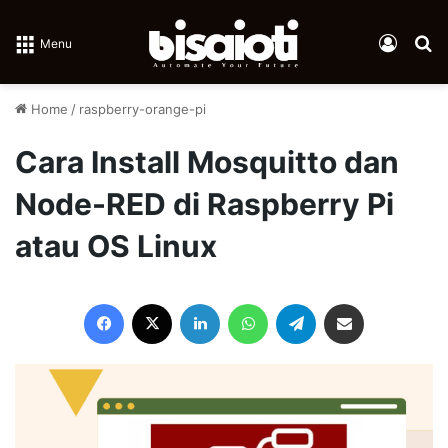
Log In
Se
Menu
Home
/
raspberry-orange-pi
Cara Install Mosquitto dan
Node-RED di Raspberry Pi
atau OS Linux
Facebook
X
LinkedIn
WhatsApp
Telegram
Share via Email