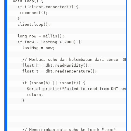
void loop() {

  if (!client.connected()) {

   reconnect();

  }

  client.loop();

  long now = millis();

  if (now - lastMsg > 2000) {

    lastMsg = now;

    // Membaca suhu dan kelembaban dari sensor DHT1
    float h = dht.readHumidity();

    float t = dht.readTemperature();

    if (isnan(h) || isnan(t)) {

      Serial.println("Failed to read from DHT senso
      return;

    }

    // Mengirimkan data suhu ke topik "temp"
