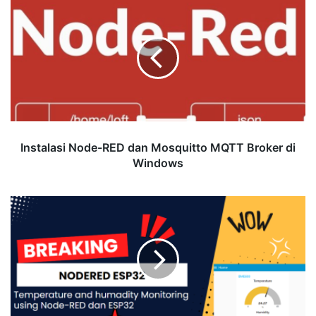
Instalasi
Node-
RED
dan
Mosquitto
MQTT
Broker
di
Windows
Instalasi Node-RED dan Mosquitto MQTT Broker di
Windows
Temperature
and
humadity
Monitoring
using
Node-
RED
dan