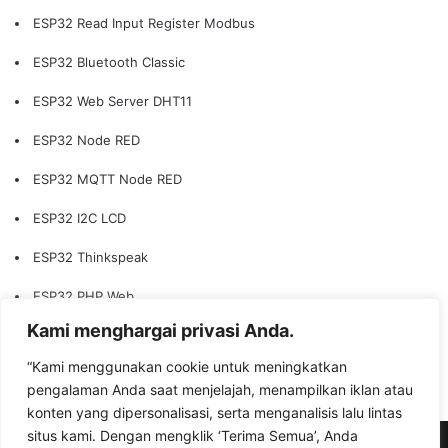
ESP32 Read Input Register Modbus
ESP32 Bluetooth Classic
ESP32 Web Server DHT11
ESP32 Node RED
ESP32 MQTT Node RED
ESP32 I2C LCD
ESP32 Thinkspeak
ESP32 PHP Web
Kami menghargai privasi Anda.
ESP32 Web Server LED
“Kami menggunakan cookie untuk meningkatkan
ESP32 Edge Computing
pengalaman Anda saat menjelajah, menampilkan iklan atau
konten yang dipersonalisasi, serta menganalisis lalu lintas
situs kami. Dengan mengklik ‘Terima Semua’, Anda