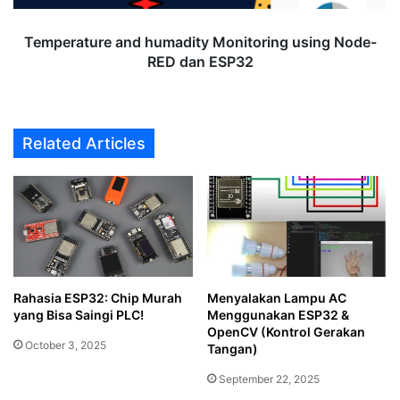
ESP32
Temperature and humadity Monitoring using Node-
RED dan ESP32
Related Articles
Rahasia ESP32: Chip Murah
Menyalakan Lampu AC
yang Bisa Saingi PLC!
Menggunakan ESP32 &
OpenCV (Kontrol Gerakan
October 3, 2025
Tangan)
September 22, 2025