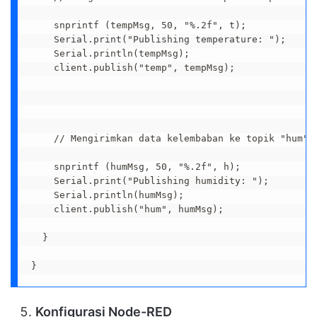
    snprintf (tempMsg, 50, "%.2f", t);

    Serial.print("Publishing temperature: ");

    Serial.println(tempMsg);

    client.publish("temp", tempMsg);

    // Mengirimkan data kelembaban ke topik "hum"

    snprintf (humMsg, 50, "%.2f", h);

    Serial.print("Publishing humidity: ");

    Serial.println(humMsg);

    client.publish("hum", humMsg);

  }

}
Konfigurasi Node-RED