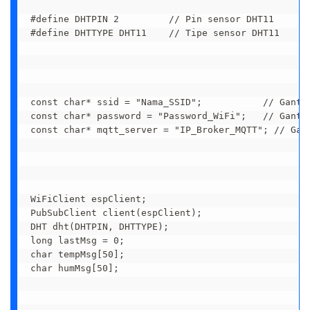
#define DHTPIN 2         // Pin sensor DHT11

#define DHTTYPE DHT11    // Tipe sensor DHT11

const char* ssid = "Nama_SSID";           // Ganti 
const char* password = "Password_WiFi";   // Ganti 
const char* mqtt_server = "IP_Broker_MQTT"; // Gant
WiFiClient espClient;

PubSubClient client(espClient);

DHT dht(DHTPIN, DHTTYPE);

long lastMsg = 0;

char tempMsg[50];

char humMsg[50];
