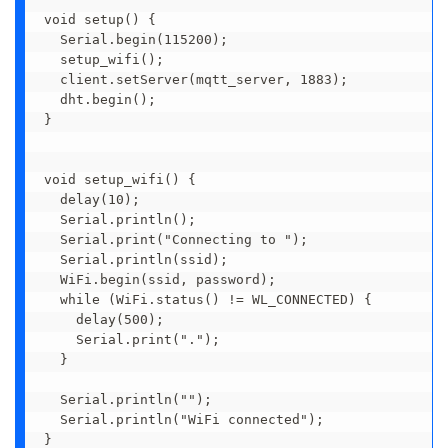
void setup() {

  Serial.begin(115200);

  setup_wifi();

  client.setServer(mqtt_server, 1883);

  dht.begin();

}

void setup_wifi() {

  delay(10);

  Serial.println();

  Serial.print("Connecting to ");

  Serial.println(ssid);

  WiFi.begin(ssid, password);

  while (WiFi.status() != WL_CONNECTED) {

    delay(500);

    Serial.print(".");

  }

  Serial.println("");

  Serial.println("WiFi connected");

}
