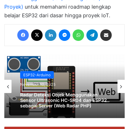
Proyek)
untuk memahami roadmap lengkap
belajar ESP32 dari dasar hingga proyek IoT.
Facebook
X
LinkedIn
Messenger
WhatsApp
Telegram
Share via Email
ESP32-Arduino
November 10, 2025
Radar Deteksi Objek Menggunakan
Sensor Ultrasonic HC-SR04 dan ESP32
sebagai Server (Web Radar PHP)