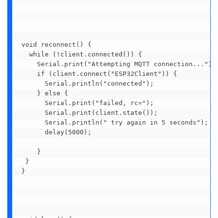
void reconnect() {

  while (!client.connected()) {

    Serial.print("Attempting MQTT connection...");

    if (client.connect("ESP32Client")) {

      Serial.println("connected");

    } else {

      Serial.print("failed, rc=");

      Serial.print(client.state());

      Serial.println(" try again in 5 seconds");

      delay(5000);

    }

 }

}
