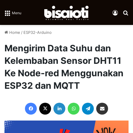
Log In
Se
Menu
Home
/
ESP32-Arduino
Mengirim Data Suhu dan
Kelembaban Sensor DHT11
Ke Node-red Menggunakan
ESP32 dan MQTT
Facebook
X
LinkedIn
WhatsApp
Telegram
Share via Email