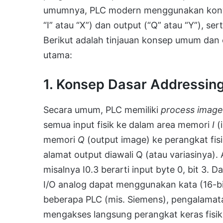
umumnya, PLC modern menggunakan konven
“I” atau “X”) dan output (“Q” atau “Y”), s
Berikut adalah tinjauan konsep umum dan 
utama:
1. Konsep Dasar Addressing
Secara umum, PLC memiliki
process image
semua input fisik ke dalam area memori
I
(
memori
Q
(output image) ke perangkat fisi
alamat output diawali Q (atau variasinya). 
misalnya I0.3 berarti input byte 0, bit 3. D
I/O analog dapat menggunakan kata (16-bit
beberapa PLC (mis. Siemens), pengalama
mengakses langsung perangkat keras fisik