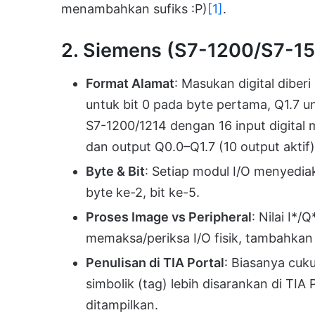
menambahkan sufiks :P)
[1]
.
2. Siemens (S7-1200/S7-1
Format Alamat
: Masukan digital diberi
untuk bit 0 pada byte pertama, Q1.7 
S7-1200/1214 dengan 16 input digital m
dan output Q0.0–Q1.7 (10 output aktif)
Byte & Bit
: Setiap modul I/O menyediak
byte ke-2, bit ke-5.
Proses Image vs Peripheral
: Nilai I*/
memaksa/periksa I/O fisik, tambahkan
Penulisan di TIA Portal
: Biasanya cuk
simbolik (tag) lebih disarankan di TIA
ditampilkan.