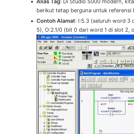
Alias Tag
: Di Studio 5000 modern, kit
berikut tetap berguna untuk referensi 
Contoh Alamat
: I:5.3 (seluruh word 3 d
5), O:2.1/0 (bit 0 dari word 1 di slot 2, 