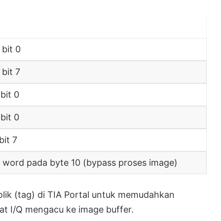
 bit 0
 bit 7
bit 0
bit 0
bit 7
 word pada byte 10 (bypass proses image)
k (tag) di TIA Portal untuk memudahkan
at I/Q mengacu ke image buffer.