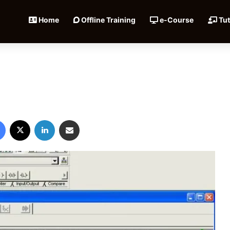
Home
Offline Training
e-Course
Tut
C
Facebook
X
LinkedIn
Share via Email