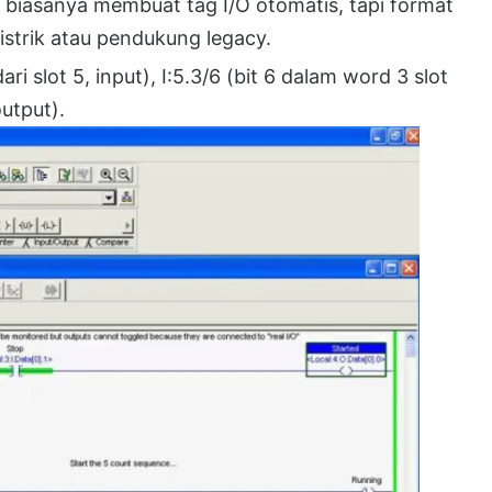
a biasanya membuat tag I/O otomatis, tapi format
listrik atau pendukung legacy.
ari slot 5, input), I:5.3/6 (bit 6 dalam word 3 slot
output).