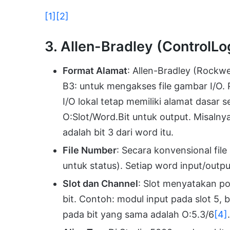
[1]
[2]
3. Allen-Bradley (ControlL
Format Alamat
: Allen-Bradley (Rockwe
B3: untuk mengakses file gambar I/O.
I/O lokal tetap memiliki alamat dasar s
O:Slot/Word.Bit untuk output. Misalnya I
adalah bit 3 dari word itu.
File Number
: Secara konvensional file 1
untuk status). Setiap word input/output
Slot dan Channel
: Slot menyatakan po
bit. Contoh: modul input pada slot 5, bi
pada bit yang sama adalah O:5.3/6
[4]
.