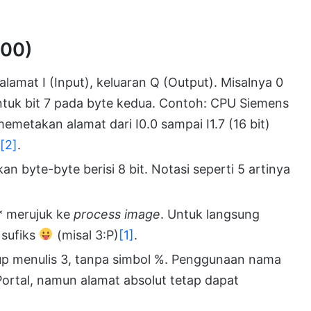
500)
 alamat I (Input), keluaran Q (Output). Misalnya 0
untuk bit 7 pada byte kedua. Contoh: CPU Siemens
emetakan alamat dari I0.0 sampai I1.7 (16 bit)
[2]
.
an byte-byte berisi 8 bit. Notasi seperti 5 artinya
Q* merujuk ke
process image
. Untuk langsung
 sufiks
(misal 3:P)
[1]
.
up menulis 3, tanpa simbol %. Penggunaan nama
 Portal, namun alamat absolut tetap dapat