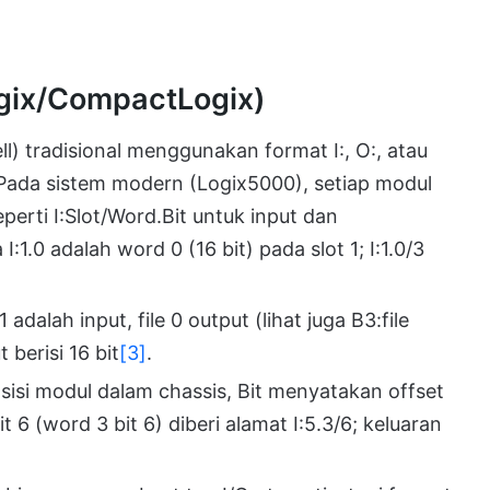
ogix/CompactLogix)
ll) tradisional menggunakan format I:, O:, atau
 Pada sistem modern (Logix5000), setiap modul
eperti I:Slot/Word.Bit untuk input dan
:1.0 adalah word 0 (16 bit) pada slot 1; I:1.0/3
 adalah input, file 0 output (lihat juga B3:file
 berisi 16 bit
[3]
.
sisi modul dalam chassis, Bit menyatakan offset
t 6 (word 3 bit 6) diberi alamat I:5.3/6; keluaran