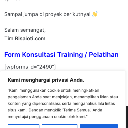
Sampai jumpa di proyek berikutnya!
Salam semangat,
Tim
Bisaioti.com
Form Konsultasi Training / Pelatihan
[wpforms id=”2490″]
Kami menghargai privasi Anda.
Facebook
X
LinkedIn
Messenger
WhatsApp
Telegram
Share via Email
“Kami menggunakan cookie untuk meningkatkan
pengalaman Anda saat menjelajah, menampilkan iklan atau
konten yang dipersonalisasi, serta menganalisis lalu lintas
situs kami. Dengan mengklik ‘Terima Semua’, Anda
© Copyright 2026, All Rights Reserved |
bisaioti.com
menyetujui penggunaan cookie oleh kami.”