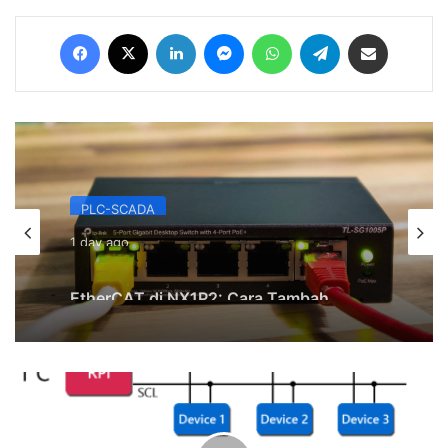
Facebook
X
LinkedIn
Messenger
WhatsApp
Telegram
Share via Email
PLC-SCADA
1 day ago
EtherCAT di NX1P2: Cara Tambah
Distributed I/O tanpa Kabel Paralel
Sistem
Komunikasi
Serial
(UART,