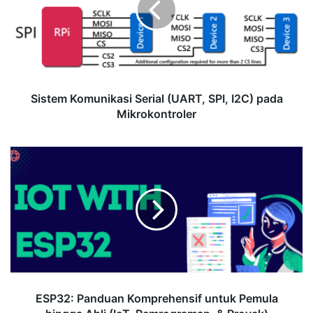
SPI,
I2C)
pada
Mikrokontroler
Sistem Komunikasi Serial (UART, SPI, I2C) pada
Mikrokontroler
ESP32:
Panduan
Komprehensif
untuk
Pemula
hingga
Ahli
(IoT,
Pemrograman,
&
ESP32: Panduan Komprehensif untuk Pemula
Proyek)