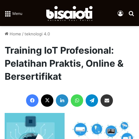
Log In
Se
Menu
Home
/
teknologi 4.0
Training IoT Profesional:
Pelatihan Praktis, Online &
Bersertifikat
Facebook
X
LinkedIn
WhatsApp
Telegram
Share via Email