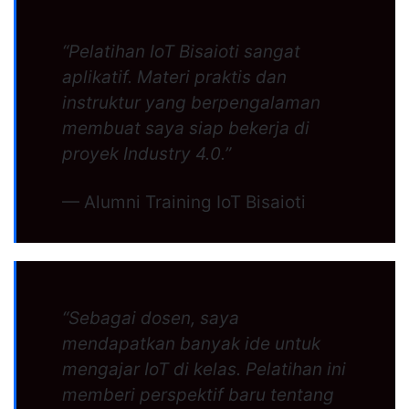
“Pelatihan IoT Bisaioti sangat
aplikatif. Materi praktis dan
instruktur yang berpengalaman
membuat saya siap bekerja di
proyek Industry 4.0.”
— Alumni Training IoT Bisaioti
“Sebagai dosen, saya
mendapatkan banyak ide untuk
mengajar IoT di kelas. Pelatihan ini
memberi perspektif baru tentang