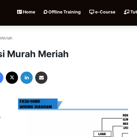
Home
Offline Training
e-Course
Tut
Meriah
i Murah Meriah
Facebook
X
LinkedIn
Share via Email