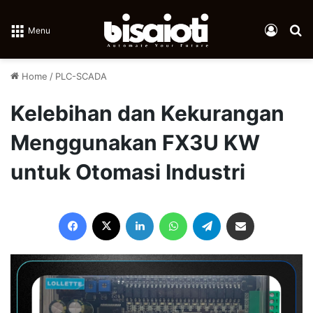
Log In
Se
Menu
Home
/
PLC-SCADA
Kelebihan dan Kekurangan
Menggunakan FX3U KW
untuk Otomasi Industri
Facebook
X
LinkedIn
WhatsApp
Telegram
Share via Email