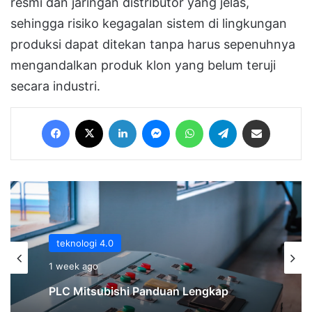
resmi dan jaringan distributor yang jelas,
sehingga risiko kegagalan sistem di lingkungan
produksi dapat ditekan tanpa harus sepenuhnya
mengandalkan produk klon yang belum teruji
secara industri.
Facebook
X
LinkedIn
Messenger
WhatsApp
Telegram
Share via Email
teknologi 4.0
1 week ago
PLC Mitsubishi Panduan Lengkap