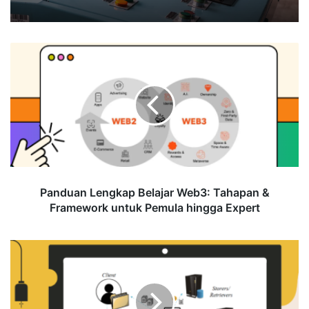
Panduan
Lengkap
Belajar
Web3:
Tahapan
&
Framework
untuk
Pemula
hingga
Panduan Lengkap Belajar Web3: Tahapan &
Expert
Framework untuk Pemula hingga Expert
Desentralisasi:
Konsep,
Manfaat,
dan
Contoh