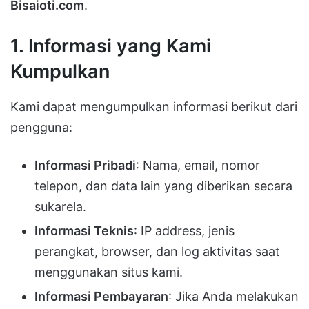
Bisaioti.com
.
1. Informasi yang Kami
Kumpulkan
Kami dapat mengumpulkan informasi berikut dari
pengguna:
Informasi Pribadi
: Nama, email, nomor
telepon, dan data lain yang diberikan secara
sukarela.
Informasi Teknis
: IP address, jenis
perangkat, browser, dan log aktivitas saat
menggunakan situs kami.
Informasi Pembayaran
: Jika Anda melakukan