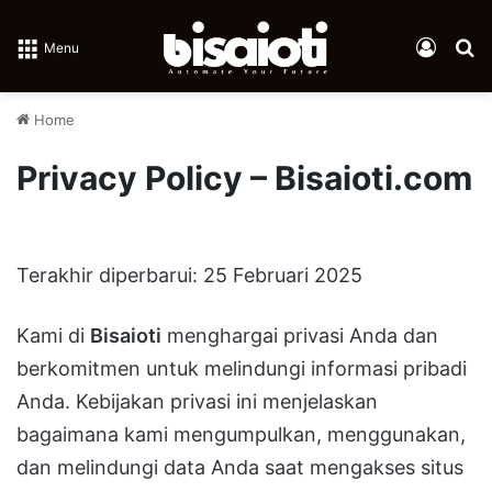
Log In
Se
Menu
Home
Privacy Policy – Bisaioti.com
Terakhir diperbarui: 25 Februari 2025
Kami di
Bisaioti
menghargai privasi Anda dan
berkomitmen untuk melindungi informasi pribadi
Anda. Kebijakan privasi ini menjelaskan
bagaimana kami mengumpulkan, menggunakan,
dan melindungi data Anda saat mengakses situs