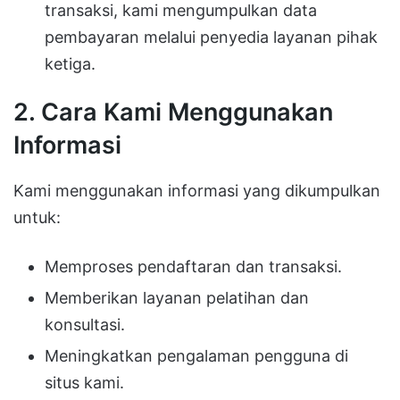
transaksi, kami mengumpulkan data
pembayaran melalui penyedia layanan pihak
ketiga.
2. Cara Kami Menggunakan
Informasi
Kami menggunakan informasi yang dikumpulkan
untuk:
Memproses pendaftaran dan transaksi.
Memberikan layanan pelatihan dan
konsultasi.
Meningkatkan pengalaman pengguna di
situs kami.