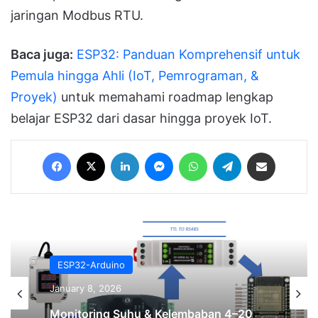
jaringan Modbus RTU.
Baca juga:
ESP32: Panduan Komprehensif untuk
Pemula hingga Ahli (IoT, Pemrograman, &
Proyek)
untuk memahami roadmap lengkap
belajar ESP32 dari dasar hingga proyek IoT.
Facebook
X
LinkedIn
Messenger
WhatsApp
Telegram
Share via Email
ESP32-Arduino
ESP32-Arduino
November 10, 2025
January 8, 2026