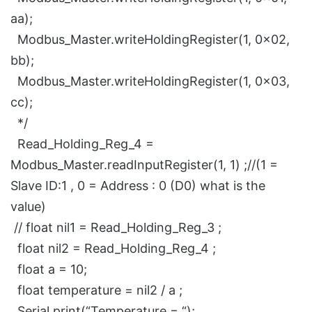
aa);
Modbus_Master.writeHoldingRegister(1, 0x02,
bb);
Modbus_Master.writeHoldingRegister(1, 0x03,
cc);
*/
Read_Holding_Reg_4 =
Modbus_Master.readInputRegister(1, 1) ;//(1 =
Slave ID:1 , 0 = Address : 0 (D0) what is the
value)
// float nil1 = Read_Holding_Reg_3 ;
float nil2 = Read_Holding_Reg_4 ;
float a = 10;
float temperature = nil2 / a ;
Serial.print(“Temperature = “);