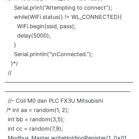
Serial.print(“Attempting to connect”);
while(WiFi.status() != WL_CONNECTED){
WiFi.begin(ssid, pass);
delay(5000);
}
Serial.println(“\nConnected.”);
}*/
//
———————————————————————
——————————————————————–
//– Coil M0 dan PLC FX3U Mitsubishi
/* int aa = random(1, 2);
int bb = random(3,5);
int cc = random(7,9);
Modbus_Master.writeHoldingRegister(1, 0x01,