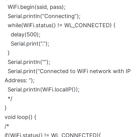
WiFi.begin(ssid, pass);
Serial.println(“Connecting”);
while(WiFi.status() != WL_CONNECTED) {
delay(500);
Serial.print(“.”);
}
Serial.println(“”);
Serial.print(“Connected to WiFi network with IP
Address: “);
Serial.println(WiFi.localIP());
*/
}
void loop() {
/*
if(WiFi.status() != WL_CONNECTED){