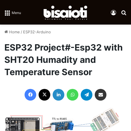
Log In
Se
Menu
Home
/
ESP32-Arduino
ESP32 Project#-Esp32 with
SHT20 Humadity and
Temperature Sensor
Facebook
X
LinkedIn
WhatsApp
Telegram
Share via Email