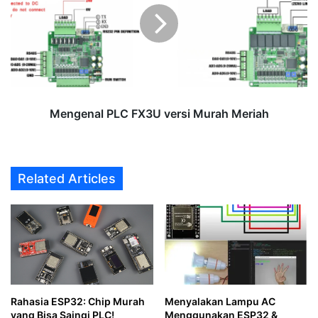
versi
Murah
Meriah
Mengenal PLC FX3U versi Murah Meriah
Related Articles
Rahasia ESP32: Chip Murah
Menyalakan Lampu AC
yang Bisa Saingi PLC!
Menggunakan ESP32 &