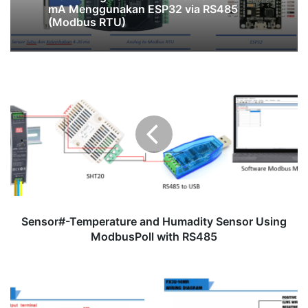
Radar Deteksi Objek Menggunakan
Sensor Ultrasonic HC-SR04 dan ESP32
sebagai Server (Web Radar PHP)
Sensor#-
Monitoring Suhu & Kelembaban 4–20
mA Menggunakan ESP32 via RS485
Temperature
(Modbus RTU)
and
Humadity
Sensor
Using
ModbusPoll
with
RS485
Sensor#-Temperature and Humadity Sensor Using
ModbusPoll with RS485
Mengenal
PLC
FX3U