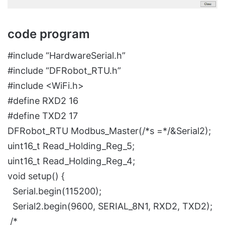
code program
#include “HardwareSerial.h”
#include “DFRobot_RTU.h”
#include <WiFi.h>
#define RXD2 16
#define TXD2 17
DFRobot_RTU Modbus_Master(/*s =*/&Serial2);
uint16_t Read_Holding_Reg_5;
uint16_t Read_Holding_Reg_4;
void setup() {
Serial.begin(115200);
Serial2.begin(9600, SERIAL_8N1, RXD2, TXD2);
/*