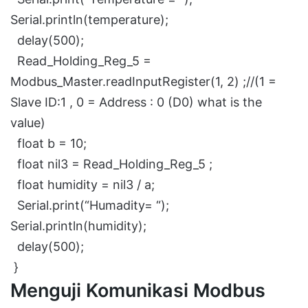
Serial.println(temperature);
delay(500);
Read_Holding_Reg_5 =
Modbus_Master.readInputRegister(1, 2) ;//(1 =
Slave ID:1 , 0 = Address : 0 (D0) what is the
value)
float b = 10;
float nil3 = Read_Holding_Reg_5 ;
float humidity = nil3 / a;
Serial.print(“Humadity= “);
Serial.println(humidity);
delay(500);
}
Menguji Komunikasi Modbus