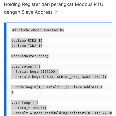
Holding Register dari perangkat Modbus RTU
dengan Slave Address 1:
#include <ModbusMaster.h>

#define RXD2 16

#define TXD2 17

ModbusMaster node;

void setup() {

  Serial.begin(115200);

  Serial2.begin(9600, SERIAL_8N1, RXD2, TXD2);

  node.begin(1, Serial2); // Slave Address 1

}

void loop() {

  uint8_t result;

  result = node.readHoldingRegisters(0, 1); // Baca