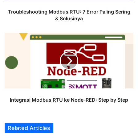
Troubleshooting Modbus RTU: 7 Error Paling Sering
& Solusinya
Integrasi
Modbus
RTU
ke
Node-
RED:
Step
by
Step
Integrasi Modbus RTU ke Node-RED: Step by Step
Related Articles