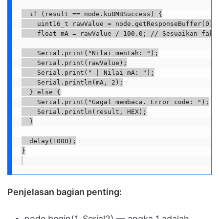
  if (result == node.ku8MBSuccess) {

    uint16_t rawValue = node.getResponseBuffer(0);

    float mA = rawValue / 100.0; // Sesuaikan fakto
    Serial.print("Nilai mentah: ");

    Serial.print(rawValue);

    Serial.print(" | Nilai mA: ");

    Serial.println(mA, 2);

  } else {

    Serial.print("Gagal membaca. Error code: ");

    Serial.println(result, HEX);

  }

  delay(1000);

Penjelasan bagian penting:
node.begin(1, Serial2) — angka 1 adalah