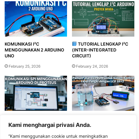
KOMUNIKASI I²C
TUTORIAL LENGKAP I²C
MENGGUNAKAN 2 ARDUINO
(INTER-INTEGRATED
UNO
CIRCUIT)
February 25, 2026
February 24, 2026
KOMUNIKASI SPI
Pemanfaatan EEPROM untuk
MENGGUNAKAN ARDUINO DI
Sistem Kontrol Level Tangki
Kami menghargai privasi Anda.
PROTEUS
dengan LCD 16×2
“Kami menggunakan cookie untuk meningkatkan