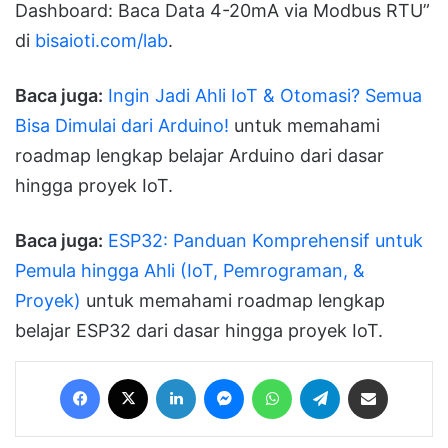
Dashboard: Baca Data 4-20mA via Modbus RTU”
di
bisaioti.com/lab
.
Baca juga:
Ingin Jadi Ahli IoT & Otomasi? Semua
Bisa Dimulai dari Arduino!
untuk memahami
roadmap lengkap belajar Arduino dari dasar
hingga proyek IoT.
Baca juga:
ESP32: Panduan Komprehensif untuk
Pemula hingga Ahli (IoT, Pemrograman, &
Proyek)
untuk memahami roadmap lengkap
belajar ESP32 dari dasar hingga proyek IoT.
Facebook
X
LinkedIn
Messenger
WhatsApp
Telegram
Share via Email