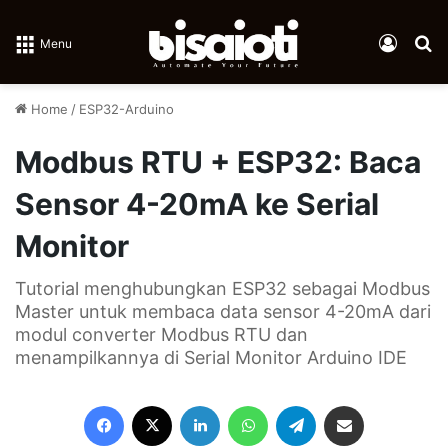
Log In
Se
Menu
Home
/
ESP32-Arduino
Modbus RTU + ESP32: Baca
Sensor 4-20mA ke Serial
Monitor
Tutorial menghubungkan ESP32 sebagai Modbus
Master untuk membaca data sensor 4-20mA dari
modul converter Modbus RTU dan
menampilkannya di Serial Monitor Arduino IDE
Facebook
X
LinkedIn
WhatsApp
Telegram
Share via Email