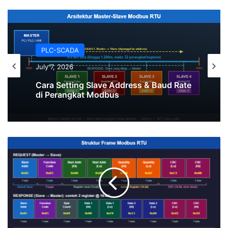
ESP32-Arduino
PLC-SCADA
April 29, 2026
July 7, 2026
Tutorial Arduino UNO R4 WiFi Lengkap
untuk Pemula
Cara Setting Slave Address & Baud Rate
Troubleshooting
di Perangkat Modbus
Modbus
RTU:
7
Error
Paling
Sering
&
Solusinya