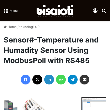
Log In
Se
Menu
Home
/
teknologi 4.0
Sensor#-Temperature and
Humadity Sensor Using
ModbusPoll with RS485
Facebook
X
LinkedIn
WhatsApp
Telegram
Share via Email