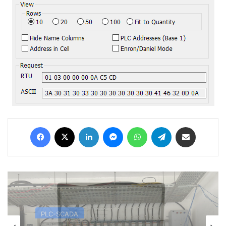
Facebook
X
LinkedIn
Messenger
WhatsApp
Telegram
Share via Email
PLC-SCADA