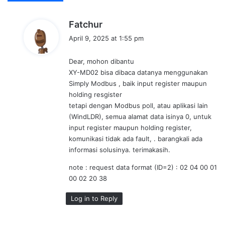
s
Fatchur
a
April 9, 2025 at 1:55 pm
y
s
Dear, mohon dibantu
:
XY-MD02 bisa dibaca datanya menggunakan
Simply Modbus , baik input register maupun
holding resgister
tetapi dengan Modbus poll, atau aplikasi lain
(WindLDR), semua alamat data isinya 0, untuk
input register maupun holding register,
komunikasi tidak ada fault, . barangkali ada
informasi solusinya. terimakasih.
note : request data format (ID=2) : 02 04 00 01
00 02 20 38
Log in to Reply