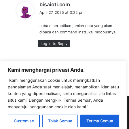
s
bisaioti.com
a
April 27, 2025 at 3:22 pm
y
s
coba diperhatikan jumlah data yang akan
:
dibaca dan command instruksi modbusnya
Log in to Reply
Leave a Reply
Kami menghargai privasi Anda.
“Kami menggunakan cookie untuk meningkatkan
You must be
logged in
to post a comment.
pengalaman Anda saat menjelajah, menampilkan iklan atau
konten yang dipersonalisasi, serta menganalisis lalu lintas
situs kami. Dengan mengklik ‘Terima Semua’, Anda
© Copyright 2026, All Rights Reserved |
bisaioti.com
menyetujui penggunaan cookie oleh kami.”
Facebook
YouTube
Instagram
TikTok
WhatsApp
Customise
Tolak Semua
Terima Semua