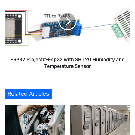
Project#-
Esp32
with
SHT20
Humadity
and
Temperature
Sensor
ESP32 Project#-Esp32 with SHT20 Humadity and
Temperature Sensor
Related Articles