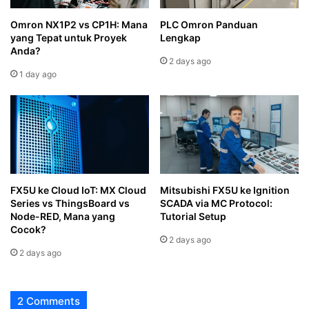
Omron NX1P2 vs CP1H: Mana
PLC Omron Panduan
yang Tepat untuk Proyek
Lengkap
Anda?
2 days ago
1 day ago
FX5U ke Cloud IoT: MX Cloud
Mitsubishi FX5U ke Ignition
Series vs ThingsBoard vs
SCADA via MC Protocol:
Node-RED, Mana yang
Tutorial Setup
Cocok?
2 days ago
2 days ago
2 Comments