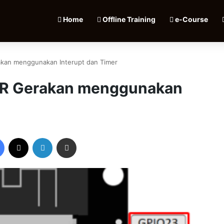
Home
Offline Training
e-Course
kan menggunakan Interupt dan Timer
IR Gerakan menggunakan
Facebook
X
LinkedIn
Share via Email