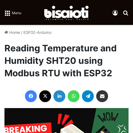
Log In
Se
Menu
Home
/
ESP32-Arduino
Reading Temperature and
Humidity SHT20 using
Modbus RTU with ESP32
Facebook
X
LinkedIn
WhatsApp
Telegram
Share via Email