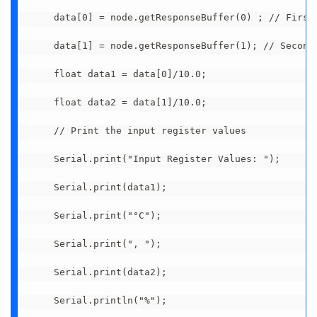
    data[0] = node.getResponseBuffer(0) ; // First
    data[1] = node.getResponseBuffer(1); // Second
    float data1 = data[0]/10.0;
    float data2 = data[1]/10.0;
    // Print the input register values
    Serial.print("Input Register Values: ");
    Serial.print(data1);
    Serial.print("°C");
    Serial.print(", ");
    Serial.print(data2);
    Serial.println("%");