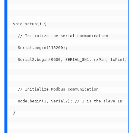
void setup() {
  // Initialize the serial communication
  Serial.begin(115200);
  Serial2.begin(9600, SERIAL_8N1, rxPin, txPin); /
  // Initialize Modbus communication
  node.begin(1, Serial2); // 1 is the slave ID
}