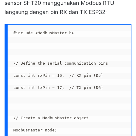
sensor SHT20 menggunakan Modbus RTU
langsung dengan pin RX dan TX ESP32:
#include <ModbusMaster.h>
// Define the serial communication pins
const int rxPin = 16;  // RX pin (D5)
const int txPin = 17;  // TX pin (D6)
// Create a ModbusMaster object
ModbusMaster node;