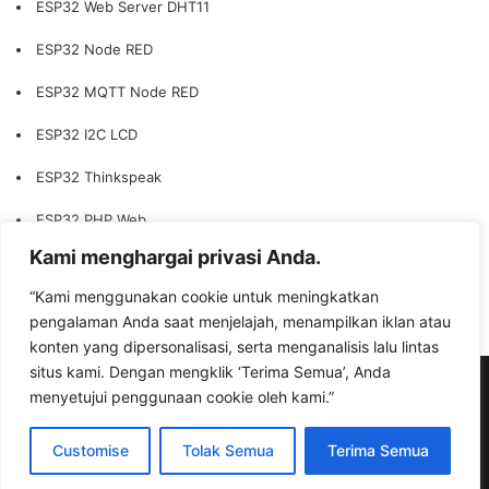
ESP32 Web Server DHT11
ESP32 Node RED
ESP32 MQTT Node RED
ESP32 I2C LCD
ESP32 Thinkspeak
ESP32 PHP Web
Kami menghargai privasi Anda.
ESP32 Web Server LED
“Kami menggunakan cookie untuk meningkatkan
ESP32 Edge Computing
pengalaman Anda saat menjelajah, menampilkan iklan atau
konten yang dipersonalisasi, serta menganalisis lalu lintas
situs kami. Dengan mengklik ‘Terima Semua’, Anda
© Copyright 2026, All Rights Reserved |
bisaioti.com
menyetujui penggunaan cookie oleh kami.”
Facebook
YouTube
Instagram
TikTok
WhatsApp
Customise
Tolak Semua
Terima Semua