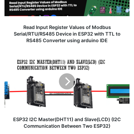
Serial/RTU/RS485
Device
in
ESP32
Read Input Register Values of Modbus
with
Serial/RTU/RS485 Device in ESP32 with TTL to
TTL
RS485 Converter using arduino IDE
to
RS485
Converter
ESP32
using
I2C
arduino
Master(DHT11)
IDE
and
Slave(LCD)
(I2C
Communication
Between
Two
ESP32)
ESP32 I2C Master(DHT11) and Slave(LCD) (I2C
Communication Between Two ESP32)