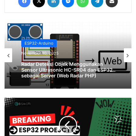
ESP32-Arduino
November 10, 2025
Radar Deteksi Objek Menggunakan
Sensor Ultrasonic HC-SR04 dan ESP32
sebagai Server (Web Radar PHP)
Read
Input
Register
Values
of
Modbus