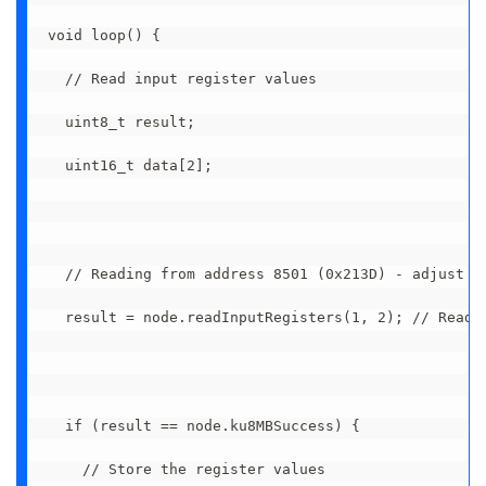
void loop() {
  // Read input register values
  uint8_t result;
  uint16_t data[2];
  // Reading from address 8501 (0x213D) - adjust i
  result = node.readInputRegisters(1, 2); // Read 
  if (result == node.ku8MBSuccess) {
    // Store the register values