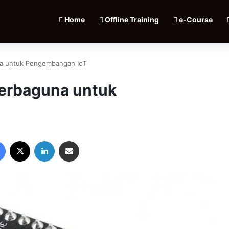
Home
Offline Training
e-Course
na untuk Pengembangan IoT
erbaguna untuk
Facebook
X
LinkedIn
Share via Email