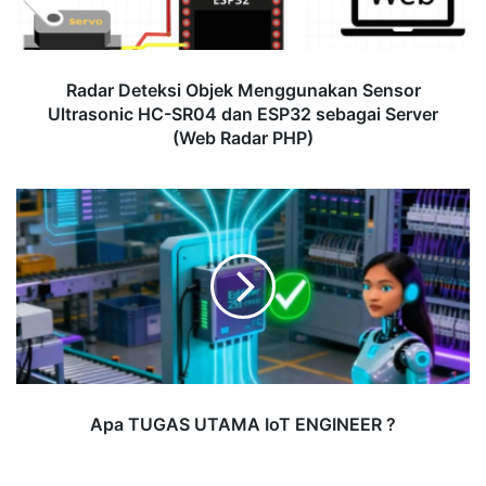
HC-
SR04
dan
ESP32
Radar Deteksi Objek Menggunakan Sensor
sebagai
Ultrasonic HC-SR04 dan ESP32 sebagai Server
Server
(Web Radar PHP)
(Web
Radar
PHP)
Apa
TUGAS
UTAMA
IoT
ENGINEER
?
Apa TUGAS UTAMA IoT ENGINEER ?