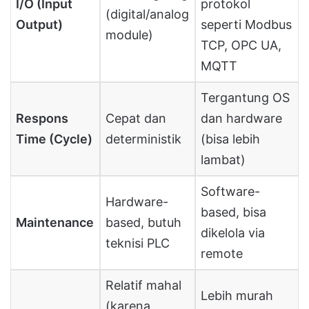
I/O (Input
protokol
(digital/analog
Output)
seperti Modbus
module)
TCP, OPC UA,
MQTT
Tergantung OS
Respons
Cepat dan
dan hardware
Time (Cycle)
deterministik
(bisa lebih
lambat)
Software-
Hardware-
based, bisa
Maintenance
based, butuh
dikelola via
teknisi PLC
remote
Relatif mahal
Lebih murah
(karena