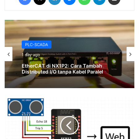
PLC-SCADA
1 day ago
EtherCAT di NX1P2: Cara Tambah
Distributed I/O tanpa Kabel Paralel
Radar
Deteksi
Objek
Menggunakan
Sensor
Ultrasonic