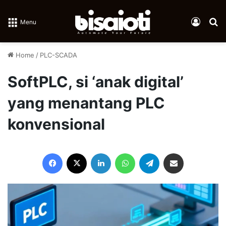
Log In
Se
Menu
Home
/
PLC-SCADA
SoftPLC, si ‘anak digital’
yang menantang PLC
konvensional
Facebook
X
LinkedIn
WhatsApp
Telegram
Share via Email