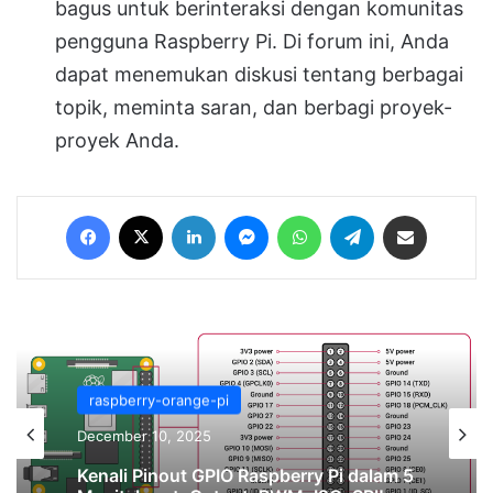
bagus untuk berinteraksi dengan komunitas
pengguna Raspberry Pi. Di forum ini, Anda
dapat menemukan diskusi tentang berbagai
topik, meminta saran, dan berbagi proyek-
proyek Anda.
Facebook
X
LinkedIn
Messenger
WhatsApp
Telegram
Share via Email
teknologi 4.0
September 15, 2025
raspberry-orange-pi
December 10, 2025
📘 Framework Belajar Raspberry Pi: Dari