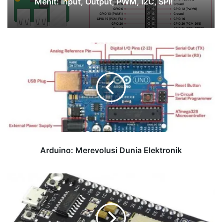
Pemula hingga Advanced
Arduino:
Kenali Pinout GPIO Raspberry Pi dalam 5
Merevolusi
Menit: Input, Output, PWM, I2C, SPI!
Dunia
Elektronik
Arduino: Merevolusi Dunia Elektronik
ESP8266:
Modul
Wi-
Fi
Serbaguna