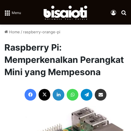
Log In
Se
Menu
Home
/
raspberry-orange-pi
Raspberry Pi:
Memperkenalkan Perangkat
Mini yang Mempesona
Facebook
X
LinkedIn
WhatsApp
Telegram
Share via Email