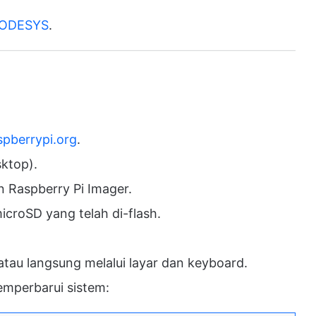
 CODESYS
.
spberrypi.org
.
sktop).
 Raspberry Pi Imager.
croSD yang telah di-flash.
atau langsung melalui layar dan keyboard.
emperbarui sistem: