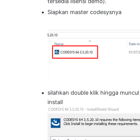
tersedia lisensi demo).
Siapkan master codesysnya
silahkan double klik hingga muncu
install