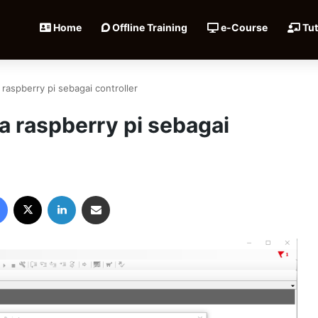
Home
Offline Training
e-Course
Tut
 raspberry pi sebagai controller
a raspberry pi sebagai
Facebook
X
LinkedIn
Share via Email