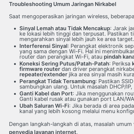
Troubleshooting Umum Jaringan Nirkabel
Saat mengoperasikan jaringan wireless, beberapa
Sinyal Lemah atau Tidak Mencakup
: Jarak j
ke lokasi lebih tinggi dan terpusat. Pastika
mengarahkan sinyal lebih jauh ke area target
Interferensi Sinyal
: Perangkat elektronik se
yang sama dengan Wi-Fi. Hal ini menimbulk
router dan perangkat Wi-Fi, atau
pindah kana
Koneksi Sering Putus/Patah-Patah
: Periksa
firmware router
dan driver perangkat nirkabel
repeater/extender
jika area sinyal masih kur
Perangkat Tidak Tersambung
: Pastikan SSI
sambungkan ulang. Untuk masalah DHCP/IP,
Ganti Kabel dan Port
: Jika menggunakan rou
Ganti kabel rusak atau gunakan port LAN/W
Ubah Saluran Wi-Fi
: Jika berada di area pa
kanal yang lebih kosong melalui menu konfigu
Dengan langkah-langkah di atas, masalah umum wi
penyedia layanan internet
.