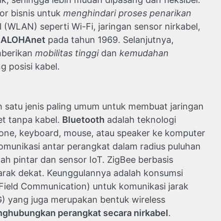
or bisnis untuk
menghindari proses penarikan
el (WLAN) seperti Wi-Fi, jaringan sensor nirkabel,
n
ALOHAnet
pada tahun 1969. Selanjutnya,
emberikan
mobilitas tinggi
dan
kemudahan
 posisi kabel.
ah satu jenis paling umum untuk membuat jaringan
t tanpa kabel.
Bluetooth
adalah teknologi
one, keyboard, mouse, atau speaker ke komputer
omunikasi antar perangkat dalam radius puluhan
h pintar dan sensor IoT. ZigBee berbasis
jarak dekat. Keunggulannya adalah konsumsi
Field Communication) untuk komunikasi jarak
5G) yang juga merupakan bentuk wireless
ghubungkan perangkat secara nirkabel
.