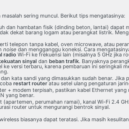
 masalah sering muncul. Berikut tips mengatasinya:
auh dan hambatan fisik (dinding beton, lantai) dapat 
n tidak dekat barang logam atau perangkat listrik. Me
.
perti telepon tanpa kabel, oven microwave, atau per
an
noise
dan mengganggu koneksi. Cara mengatasinya 
l radio
Wi-Fi ke frekuensi lain (misalnya 5 GHz jika 
kekuatan sinyal
dan
beban trafik
. Banyaknya perang
 ke versi terbaru, karena pembaruan ini seringkali m
ang.
D dan kata sandi yang dimasukkan sudah benar. Jika pe
 coba
restart router
atau setel ulang pengaturan jari
ter + modem terpisah, pastikan kabel Ethernet yang
AN yang benar.
dat (apartemen, perumahan ramai), kanal Wi-Fi 2.4 G
rasi router untuk mengurangi bentrok sinyal.
reless biasanya dapat teratasi. Jika masih kesulit