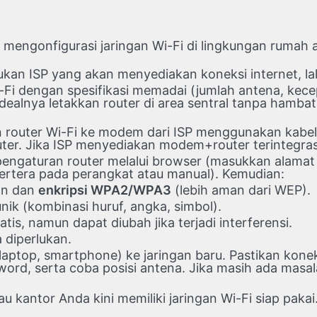
mengonfigurasi jaringan Wi-Fi di lingkungan rumah at
kan ISP yang akan menyediakan koneksi internet, lal
Wi-Fi dengan spesifikasi memadai (jumlah antena, ke
ealnya letakkan router di area sentral tanpa hambata
outer Wi-Fi ke modem dari ISP menggunakan kabel E
er. Jika ISP menyediakan modem+router terintegrasi
ngaturan router melalui browser (masukkan alamat I
rtera pada perangkat atau manual). Kemudian:
an dan
enkripsi WPA2/WPA3
(lebih aman dari WEP).
ik (kombinasi huruf, angka, simbol).
atis, namun dapat diubah jika terjadi interferensi.
a diperlukan.
ptop, smartphone) ke jaringan baru. Pastikan koneksi
ord, serta coba posisi antena. Jika masih ada masala
 kantor Anda kini memiliki jaringan Wi-Fi siap pakai