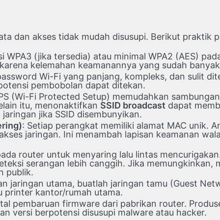
ata dan akses tidak mudah disusupi. Berikut praktik 
psi WPA3 (jika tersedia) atau minimal WPA2 (AES) pada
P karena kelemahan keamanannya yang sudah banyak 
assword Wi-Fi yang panjang, kompleks, dan sulit dit
r potensi pembobolan dapat ditekan.
PS (Wi-Fi Protected Setup) memudahkan sambungan
elain itu, menonaktifkan
SSID broadcast
dapat membua
jaringan jika SSID disembunyikan.
ring)
: Setiap perangkat memiliki alamat MAC unik. A
kses jaringan. Ini menambah lapisan keamanan wala
 pada router untuk menyaring lalu lintas mencurigaka
deteksi serangan lebih canggih. Jika memungkinkan
 publik.
 jaringan utama, buatlah jaringan tamu (Guest Net
u printer kantor/rumah utama.
nstal pembaruan firmware dari pabrikan router. Prod
an versi berpotensi disusupi malware atau hacker.