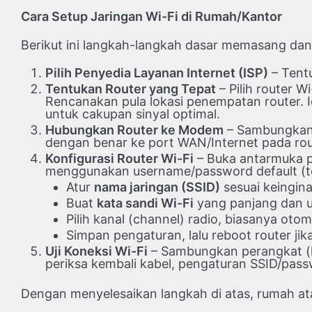
Cara Setup Jaringan Wi-Fi di Rumah/Kantor
Berikut ini langkah-langkah dasar memasang dan 
Pilih Penyedia Layanan Internet (ISP)
– Tentu
Tentukan Router yang Tepat
– Pilih router 
Rencanakan pula lokasi penempatan router. Id
untuk cakupan sinyal optimal.
Hubungkan Router ke Modem
– Sambungkan r
dengan benar ke port WAN/Internet pada rout
Konfigurasi Router Wi-Fi
– Buka antarmuka pe
menggunakan username/password default (te
Atur
nama jaringan (SSID)
sesuai keingin
Buat
kata sandi Wi-Fi
yang panjang dan un
Pilih kanal (channel) radio, biasanya otom
Simpan pengaturan, lalu reboot router jik
Uji Koneksi Wi-Fi
– Sambungkan perangkat (la
periksa kembali kabel, pengaturan SSID/passw
Dengan menyelesaikan langkah di atas, rumah atau