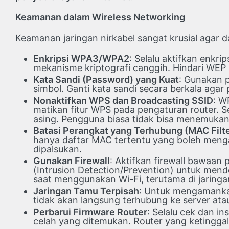
Keamanan dalam Wireless Networking
Keamanan jaringan nirkabel sangat krusial agar d
Enkripsi WPA3/WPA2
: Selalu aktifkan enkri
mekanisme kriptografi canggih. Hindari WE
Kata Sandi (Password) yang Kuat
: Gunakan p
simbol. Ganti kata sandi secara berkala aga
Nonaktifkan WPS dan Broadcasting SSID
: W
matikan fitur WPS pada pengaturan router. S
asing. Pengguna biasa tidak bisa menemukan 
Batasi Perangkat yang Terhubung (MAC Filte
hanya daftar MAC tertentu yang boleh menga
dipalsukan.
Gunakan Firewall
: Aktifkan firewall bawaan
(Intrusion Detection/Prevention) untuk men
saat menggunakan Wi-Fi, terutama di jaringan
Jaringan Tamu Terpisah
: Untuk mengamankan
tidak akan langsung terhubung ke server ata
Perbarui Firmware Router
: Selalu cek dan i
celah yang ditemukan. Router yang ketinggal