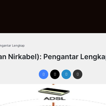
engantar Lengkap
an Nirkabel): Pengantar Lengk
Facebook
X
LinkedIn
Share via Email