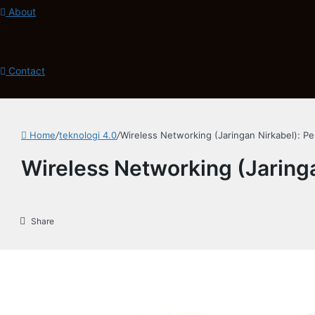
About
Contact
Home
/
teknologi 4.0
/
Wireless Networking (Jaringan Nirkabel): P
Wireless Networking (Jaring
Share