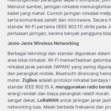
Menurut sumber, jaringan nirkabel memungkinkan 
kabel yang mahal
. Contoh jaringan nirkabel melip
serta komunikasi satelit dan microwave. Secara his
standar Wi-Fi pertama (IEEE 802.11) dirilis pada
perluasan jaringan
, karena banyak pengguna bisa
Jenis-Jenis Wireless Networking
Berbagai teknologi dan standar digunakan dalam
area lokal nirkabel. Wi-Fi memanfaatkan gelomb
nirkabel jarak pendek (WPAN) yang sering digu
dan perangkat mobile. Bluetooth dirancang hema
meter.
ZigBee
adalah protokol nirkabel berdaya 
standar IEEE 802.15.4,
menggunakan radio berda
energi rendah dan biaya perangkat relatif murah. S
sangat dekat,
LoRaWAN
untuk jaringan jarak jau
networking luas. Meski berbeda frekuensi dan pro