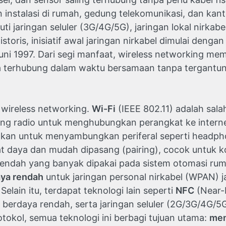
instalasi di rumah, gedung telekomunikasi, dan kant
uti jaringan seluler (3G/4G/5G), jaringan lokal nirkab
toris, inisiatif awal jaringan nirkabel dimulai denga
 Juni 1997. Dari segi manfaat, wireless networking m
 terhubung dalam waktu bersamaan tanpa tergantung
 wireless networking.
Wi-Fi
(IEEE 802.11) adalah sal
ang radio untuk menghubungkan perangkat ke interne
nakan untuk menyambungkan periferal seperti headph
t daya dan mudah dipasang (pairing), cocok untuk k
rendah yang banyak dipakai pada sistem otomasi ruma
ya rendah
untuk jaringan personal nirkabel (WPAN) 
elain itu, terdapat teknologi lain seperti
NFC
(Near-
h berdaya rendah, serta jaringan seluler (2G/3G/4G/
tokol, semua teknologi ini berbagi tujuan utama:
men