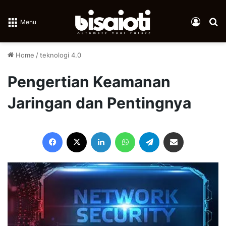
Log In
Se
Menu
Home
/
teknologi 4.0
Pengertian Keamanan
Jaringan dan Pentingnya
Facebook
X
LinkedIn
WhatsApp
Telegram
Share via Email