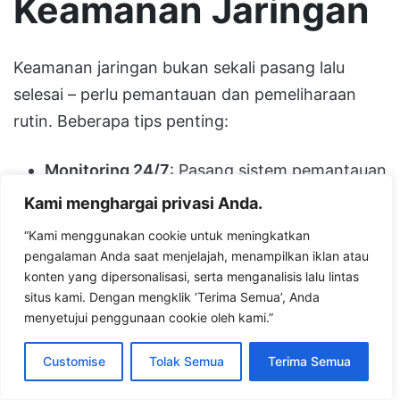
Keamanan Jaringan
Keamanan jaringan bukan sekali pasang lalu
selesai – perlu pemantauan dan pemeliharaan
rutin. Beberapa tips penting:
Monitoring 24/7
: Pasang sistem pemantauan
jaringan secara terus-menerus. Menurut
Kami menghargai privasi Anda.
praktik industri, staf TI harus mencari
“Kami menggunakan cookie untuk meningkatkan
aktivitas mencurigakan di jaringan setiap
pengalaman Anda saat menjelajah, menampilkan iklan atau
saat. Gunakan IDS/IPS, SIEM, dan monitoring
konten yang dipersonalisasi, serta menganalisis lalu lintas
situs kami. Dengan mengklik ‘Terima Semua’, Anda
trafik (NetFlow, packet capture) untuk
menyetujui penggunaan cookie oleh kami.”
mendeteksi serangan sedini mungkin.
Contoh: jika tiba-tiba ada lonjakan besar
Customise
Tolak Semua
Terima Semua
trafik atau banyak percobaan login gagal,