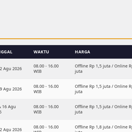
NGGAL
WAKTU
HARGA
08.00 - 16.00
Offline Rp 1,5 juta / Online R
 2 Agu 2026
WIB
juta
08.00 - 16.00
Offline Rp 1,5 juta / Online R
 9 Agu 2026
WIB
juta
& 16 Agu
08.00 - 16.00
Offline Rp 1,5 juta / Online R
6
WIB
juta
08.00 - 16.00
Offline Rp 1,8 juta / Online R
 2 Agu 2026