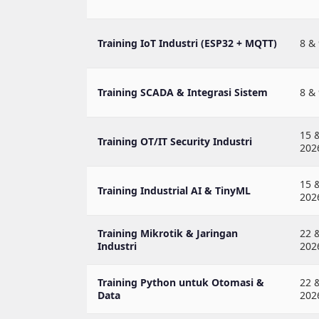
Training IoT Industri (ESP32 + MQTT)
8 &
Training SCADA & Integrasi Sistem
8 &
15 
Training OT/IT Security Industri
202
15 
Training Industrial AI & TinyML
202
Training Mikrotik & Jaringan
22 
Industri
202
Training Python untuk Otomasi &
22 
Data
202