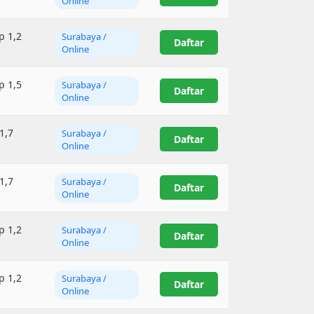
Online
p 1,2
Surabaya /
Daftar
Online
p 1,5
Surabaya /
Daftar
Online
1,7
Surabaya /
Daftar
Online
1,7
Surabaya /
Daftar
Online
p 1,2
Surabaya /
Daftar
Online
p 1,2
Surabaya /
Daftar
Online