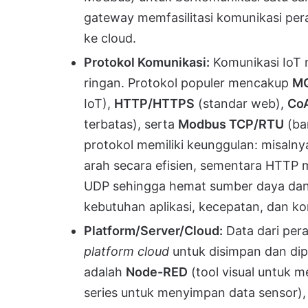
gateway memfasilitasi komunikasi per
ke cloud.
Protokol Komunikasi:
Komunikasi IoT 
ringan. Protokol populer mencakup
M
IoT),
HTTP/HTTPS
(standar web),
Co
terbatas), serta
Modbus TCP/RTU
(ban
protokol memiliki keunggulan: misaln
arah secara efisien, sementara HTTP m
UDP sehingga hemat sumber daya dan b
kebutuhan aplikasi, kecepatan, dan k
Platform/Server/Cloud:
Data dari per
platform cloud
untuk disimpan dan dip
adalah
Node-RED
(tool visual untuk m
series untuk menyimpan data sensor)