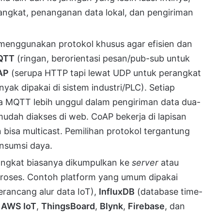
angkat, penanganan data lokal, dan pengiriman
menggunakan protokol khusus agar efisien dan
QTT
(ringan, berorientasi pesan/pub-sub untuk
AP
(serupa HTTP tapi lewat UDP untuk perangkat
yak dipakai di sistem industri/PLC). Setiap
ya MQTT lebih unggul dalam pengiriman data dua-
udah diakses di web. CoAP bekerja di lapisan
isa multicast. Pemilihan protokol tergantung
onsumsi daya.
angkat biasanya dikumpulkan ke
server
atau
roses. Contoh platform yang umum dipakai
erancang alur data IoT),
InfluxDB
(database time-
,
AWS IoT
,
ThingsBoard
,
Blynk
,
Firebase
, dan