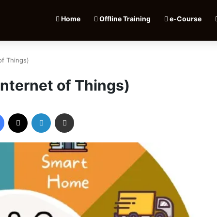
Home
Offline Training
e-Course
of Things)
nternet of Things)
Facebook
X
LinkedIn
Share via Email