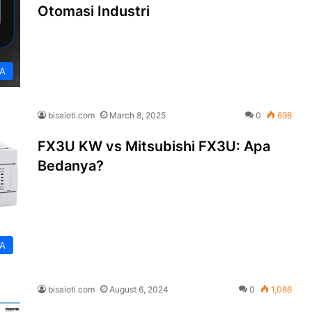
Otomasi Industri
A
bisaioti.com
March 8, 2025
0
698
FX3U KW vs Mitsubishi FX3U: Apa
Bedanya?
A
bisaioti.com
August 6, 2024
0
1,086