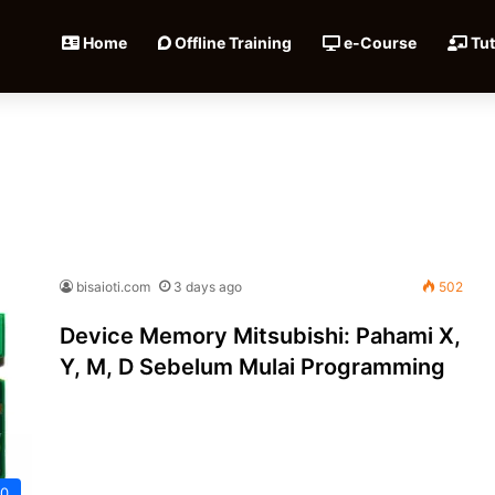
Home
Offline Training
e-Course
Tut
bisaioti.com
3 days ago
502
Device Memory Mitsubishi: Pahami X,
Y, M, D Sebelum Mulai Programming
.0