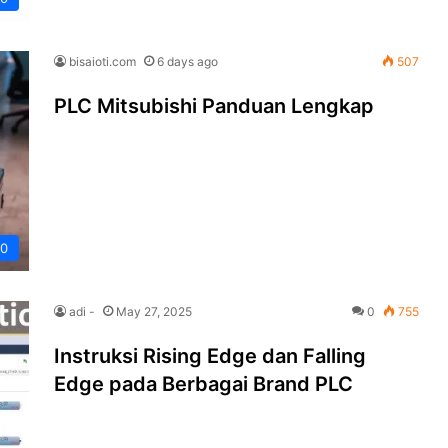
bisaioti.com
6 days ago
507
PLC Mitsubishi Panduan Lengkap
.0
adi -
May 27, 2025
0
755
Instruksi Rising Edge dan Falling
Edge pada Berbagai Brand PLC