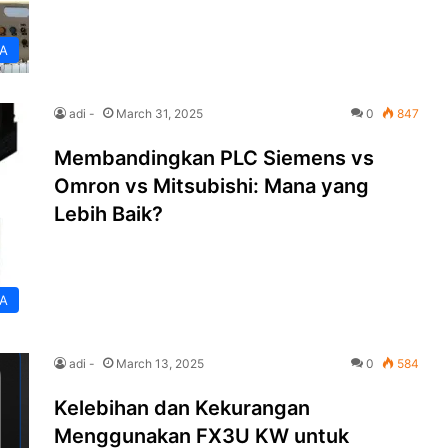
A
adi -
March 31, 2025
0
847
Membandingkan PLC Siemens vs
Omron vs Mitsubishi: Mana yang
Lebih Baik?
A
adi -
March 13, 2025
0
584
Kelebihan dan Kekurangan
Menggunakan FX3U KW untuk