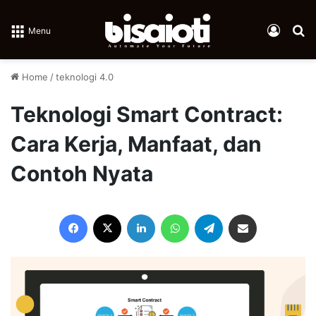
Log In
Se
Menu
Home
/
teknologi 4.0
Teknologi Smart Contract:
Cara Kerja, Manfaat, dan
Contoh Nyata
Facebook
X
LinkedIn
WhatsApp
Telegram
Share via Email