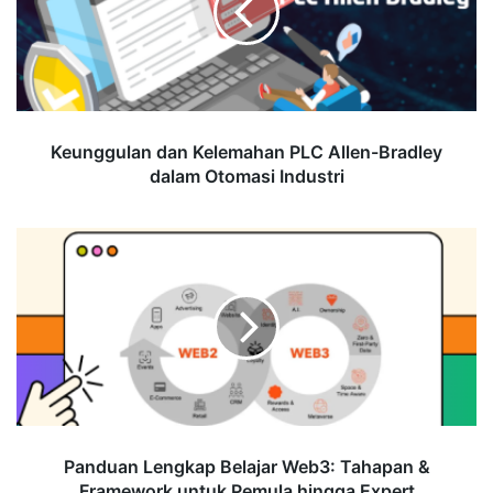
Allen-
Bradley
dalam
Otomasi
Industri
Keunggulan dan Kelemahan PLC Allen-Bradley
dalam Otomasi Industri
Panduan
Lengkap
Belajar
Web3:
Tahapan
&
Framework
untuk
Pemula
hingga
Panduan Lengkap Belajar Web3: Tahapan &
Expert
Framework untuk Pemula hingga Expert