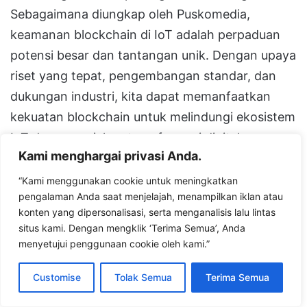
Sebagaimana diungkap oleh Puskomedia,
keamanan blockchain di IoT adalah perpaduan
potensi besar dan tantangan unik. Dengan upaya
riset yang tepat, pengembangan standar, dan
dukungan industri, kita dapat memanfaatkan
kekuatan blockchain untuk melindungi ekosistem
IoT dan memajukan transformasi digital.
Kami menghargai privasi Anda.
Keamanan dan kepercayaan dalam IoT masa
depan mungkin bergantung pada kemampuan
“Kami menggunakan cookie untuk meningkatkan
pengalaman Anda saat menjelajah, menampilkan iklan atau
kita mengintegrasikan blockchain secara efektif.
konten yang dipersonalisasi, serta menganalisis lalu lintas
situs kami. Dengan mengklik ‘Terima Semua’, Anda
menyetujui penggunaan cookie oleh kami.”
Facebook
X
LinkedIn
Messenger
WhatsApp
Telegram
Share via Email
Customise
Tolak Semua
Terima Semua