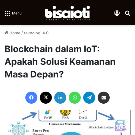
Log In
Se
Menu
Home
/
teknologi 4.0
Blockchain dalam IoT:
Apakah Solusi Keamanan
Masa Depan?
Facebook
X
LinkedIn
WhatsApp
Telegram
Share via Email