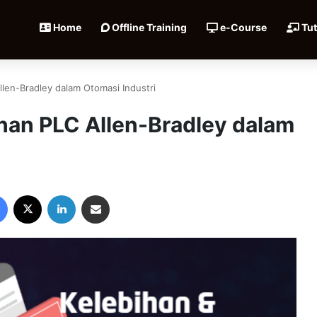
Home
Offline Training
e-Course
Tut
len-Bradley dalam Otomasi Industri
an PLC Allen-Bradley dalam
Facebook
X
LinkedIn
Share via Email