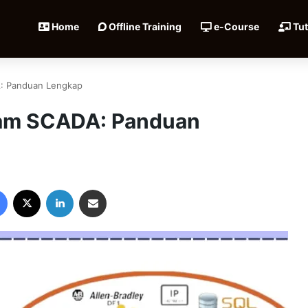
Home
Offline Training
e-Course
Tut
A: Panduan Lengkap
lam SCADA: Panduan
Facebook
X
LinkedIn
Share via Email