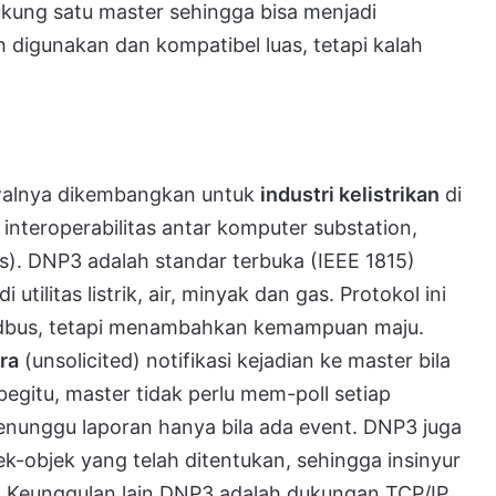
ng satu master sehingga bisa menjadi
 digunakan dan kompatibel luas, tetapi kalah
awalnya dikembangkan untuk
industri kelistrikan
di
nteroperabilitas antar komputer substation,
es). DNP3 adalah standar terbuka (IEEE 1815)
utilitas listrik, air, minyak dan gas. Protokol ini
odbus, tetapi menambahkan kemampuan maju.
ra
(unsolicited) notifikasi kejadian ke master bila
begitu, master tidak perlu mem-poll setiap
enunggu laporan hanya bila ada event. DNP3 juga
-objek yang telah ditentukan, sehingga insinyur
 Keunggulan lain DNP3 adalah dukungan TCP/IP