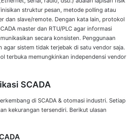
thernet, serial, radio, dsb.) adalah lapisan fisik
nisikan struktur pesan, metode polling atau
r dan slave/remote. Dengan kata lain, protokol
I/SCADA master dan RTU/PLC agar informasi
komunikasikan secara konsisten. Penggunaan
 agar sistem tidak terjebak di satu vendor saja.
kol terbuka memungkinkan independensi vendor
nikasi SCADA
berkembang di SCADA & otomasi industri. Setiap
dan kekurangan tersendiri. Berikut ulasan
SCADA