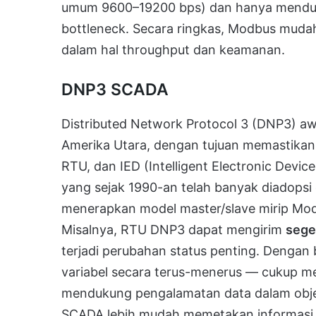
umum 9600–19200 bps) dan hanya menduku
bottleneck. Secara ringkas, Modbus mudah
dalam hal throughput dan keamanan.
DNP3 SCADA
Distributed Network Protocol 3 (DNP3) 
Amerika Utara, dengan tujuan memastikan i
RTU, dan IED (Intelligent Electronic Devic
yang sejak 1990-an telah banyak diadopsi di 
menerapkan model master/slave mirip M
Misalnya, RTU DNP3 dapat mengirim
sege
terjadi perubahan status penting. Dengan 
variabel secara terus-menerus — cukup m
mendukung pengalamatan data dalam objek
SCADA lebih mudah memetakan informasi.