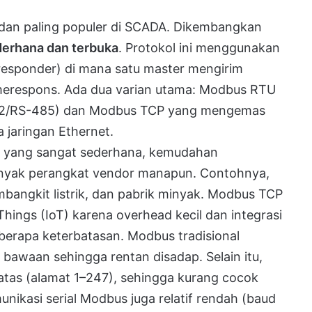
 dan paling populer di SCADA. Dikembangkan
erhana dan terbuka
. Protokol ini menggunakan
r/responder) di mana satu master mengirim
 merespons. Ada dua varian utama: Modbus RTU
S-232/RS-485) dan Modbus TCP yang mengemas
 jaringan Ethernet.
n yang sangat sederhana, kemudahan
banyak perangkat vendor manapun. Contohnya,
bangkit listrik, dan pabrik minyak. Modbus TCP
Things (IoT) karena overhead kecil dan integrasi
berapa keterbatasan. Modbus tradisional
bawaan sehingga rentan disadap. Selain itu,
batas (alamat 1–247), sehingga kurang cocok
nikasi serial Modbus juga relatif rendah (baud