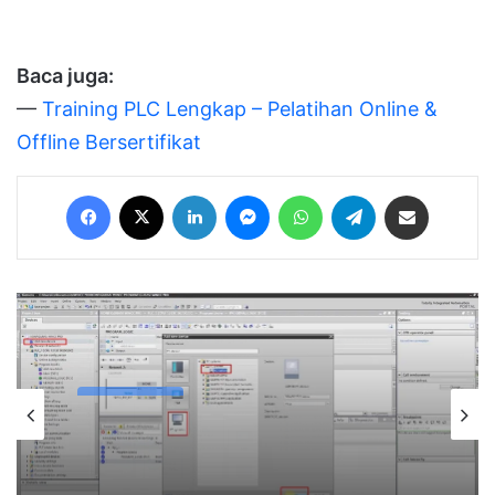
Baca juga:
—
Training PLC Lengkap – Pelatihan Online &
Offline Bersertifikat
Facebook
X
LinkedIn
Messenger
WhatsApp
Telegram
Share via Email
PLC-SCADA
August 10, 2025
Komunikasi WinCC Profesional dengan
PLC Siemens