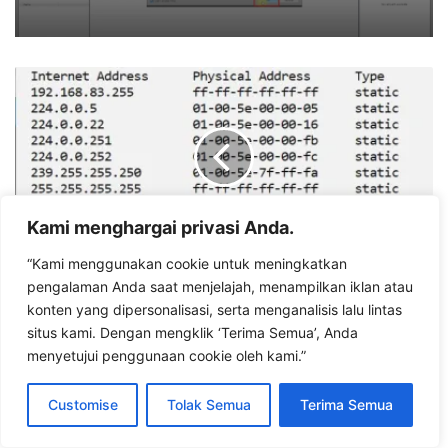
Perintah
Dasar
Jaringan:
Panduan
Lengkap
Windows
dan
Linux
Kami menghargai privasi Anda.
“Kami menggunakan cookie untuk meningkatkan
Perintah Dasar Jaringan: Panduan Lengkap
pengalaman Anda saat menjelajah, menampilkan iklan atau
Windows dan Linux
konten yang dipersonalisasi, serta menganalisis lalu lintas
situs kami. Dengan mengklik ‘Terima Semua’, Anda
menyetujui penggunaan cookie oleh kami.”
KOMUNIKASI
MODBUS
Customise
Tolak Semua
Terima Semua
RTU
Antara
Sensor