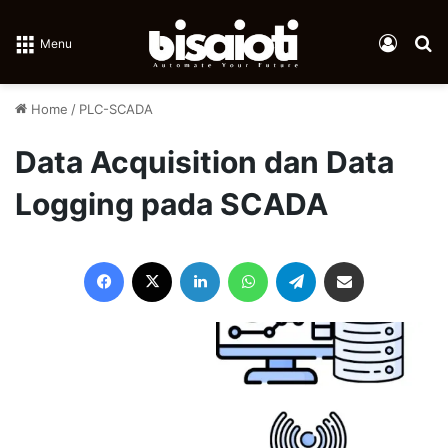
Log In
Se
Menu
Home
/
PLC-SCADA
Data Acquisition dan Data
Logging pada SCADA
Facebook
X
LinkedIn
WhatsApp
Telegram
Share via Email