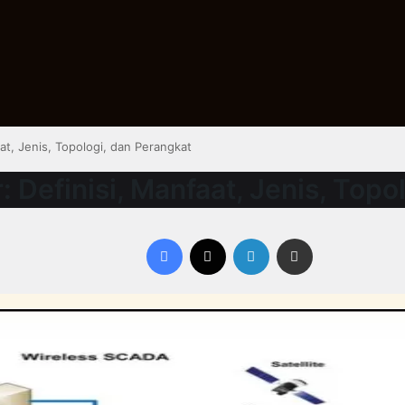
at, Jenis, Topologi, dan Perangkat
Definisi, Manfaat, Jenis, Topo
Facebook
X
LinkedIn
Share via Email