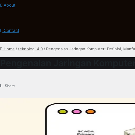
About
Contact
Home
/
teknologi 4.0
/
Pengenalan Jaringan Komputer: Definisi, Manfa
Pengenalan Jaringan Komputer: 
Share