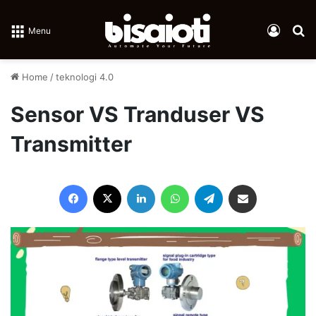
Log In
Se
Menu
Home
/
teknologi 4.0
Sensor VS Tranduser VS
Transmitter
Facebook
X
LinkedIn
WhatsApp
Telegram
Share via Email