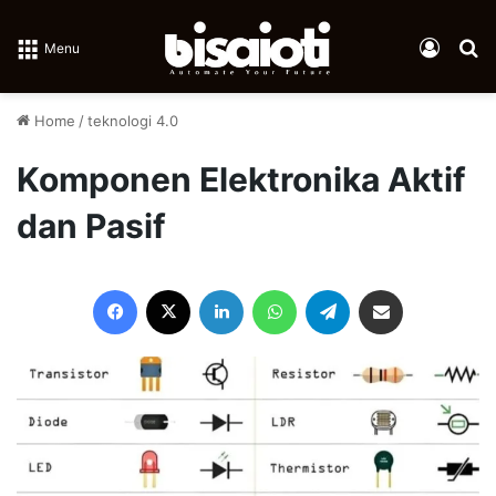
Log In
Se
Menu
Home
/
teknologi 4.0
Komponen Elektronika Aktif
dan Pasif
Facebook
X
LinkedIn
WhatsApp
Telegram
Share via Email