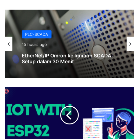
PLC-SCADA
15 hours ago
EtherNet/IP Omron ke Ignition SCADA:
Setup dalam 30 Menit
ESP32:
Panduan
Komprehensif
untuk
Pemula
hingga
Ahli
(IoT,