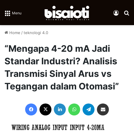
Log In
Se
Menu
Home
/
teknologi 4.0
“Mengapa 4-20 mA Jadi
Standar Industri? Analisis
Transmisi Sinyal Arus vs
Tegangan dalam Otomasi”
Facebook
X
LinkedIn
WhatsApp
Telegram
Share via Email