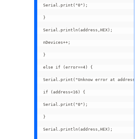
Serial.print("0");

}

Serial.println(address,HEX);

nDevices++;

}

else if (error==4) {

Serial.print("Unknow error at address 0
if (address<16) {

Serial.print("0");

}

Serial.println(address,HEX);
