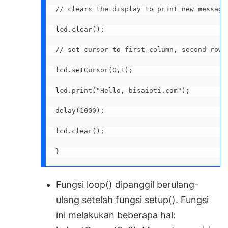
// clears the display to print new message

lcd.clear();

// set cursor to first column, second row

lcd.setCursor(0,1);

lcd.print("Hello, bisaioti.com");

delay(1000);

lcd.clear(); 

}
Fungsi loop() dipanggil berulang-
ulang setelah fungsi setup(). Fungsi
ini melakukan beberapa hal: