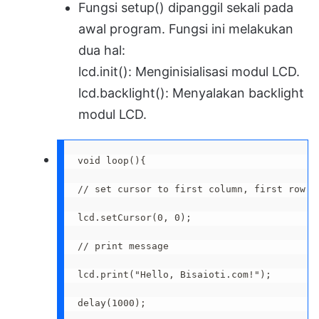
Fungsi setup() dipanggil sekali pada
awal program. Fungsi ini melakukan
dua hal:
lcd.init(): Menginisialisasi modul LCD.
lcd.backlight(): Menyalakan backlight
modul LCD.
void loop(){

// set cursor to first column, first row

lcd.setCursor(0, 0);

// print message

lcd.print("Hello, Bisaioti.com!");

delay(1000);
