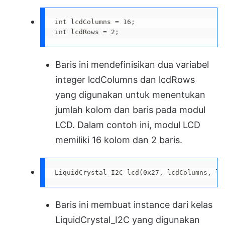
int lcdColumns = 16;

int lcdRows = 2;
Baris ini mendefinisikan dua variabel
integer lcdColumns dan lcdRows
yang digunakan untuk menentukan
jumlah kolom dan baris pada modul
LCD. Dalam contoh ini, modul LCD
memiliki 16 kolom dan 2 baris.
LiquidCrystal_I2C lcd(0x27, lcdColumns, lc
Baris ini membuat instance dari kelas
LiquidCrystal_I2C yang digunakan