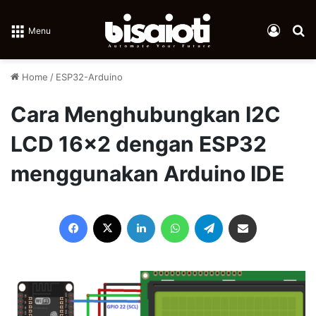
Log In
Se
Menu
Home
/
ESP32-Arduino
Cara Menghubungkan I2C
LCD 16×2 dengan ESP32
menggunakan Arduino IDE
Facebook
X
LinkedIn
WhatsApp
Telegram
Share via Email