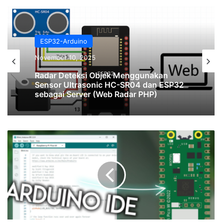
ESP32-Arduino
November 10, 2025
Radar Deteksi Objek Menggunakan
Sensor Ultrasonic HC-SR04 dan ESP32
sebagai Server (Web Radar PHP)
Programming
Raspberry
Pi
Pico
/
W
with
Arduino
IDE