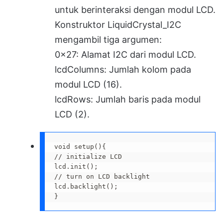
untuk berinteraksi dengan modul LCD.
Konstruktor LiquidCrystal_I2C
mengambil tiga argumen:
0x27: Alamat I2C dari modul LCD.
lcdColumns: Jumlah kolom pada
modul LCD (16).
lcdRows: Jumlah baris pada modul
LCD (2).
void setup(){

// initialize LCD

lcd.init();

// turn on LCD backlight 

lcd.backlight();

}