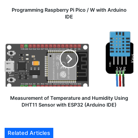
Programming Raspberry Pi Pico / W with Arduino
IDE
Measurement
of
Temperature
and
Humidity
Using
DHT11
Sensor
with
ESP32
Measurement of Temperature and Humidity Using
(Arduino
DHT11 Sensor with ESP32 (Arduino IDE)
IDE)
Related Articles