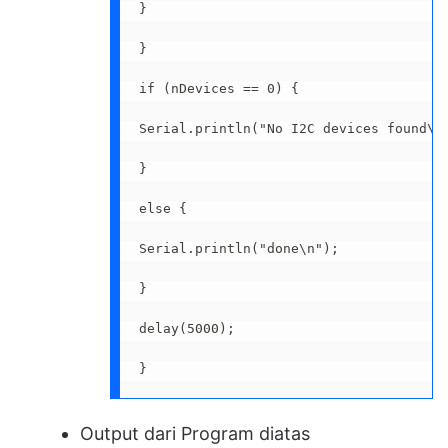
} 

}

if (nDevices == 0) {

Serial.println("No I2C devices found\n"
}

else {

Serial.println("done\n");

}

delay(5000); 

}
Output dari Program diatas