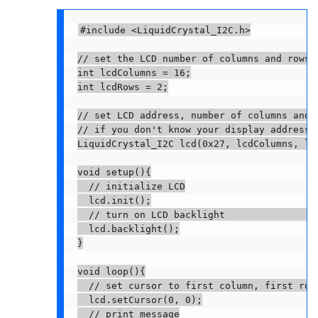
#
include
<LiquidCrystal_I2C.h>
// set the LCD number of columns and rows
int
 lcdColumns 
=
16
;
int
 lcdRows 
=
2
;
// set LCD address, number of columns and 
// if you don't know your display address,
LiquidCrystal_I2C 
lcd
(
0x27
,
 lcdColumns
,
 lc
void
setup
(
)
{
// initialize LCD
  lcd
.
init
(
)
;
// turn on LCD backlight                
  lcd
.
backlight
(
)
;
}
void
loop
(
)
{
// set cursor to first column, first row
  lcd
.
setCursor
(
0
,
0
)
;
// print message