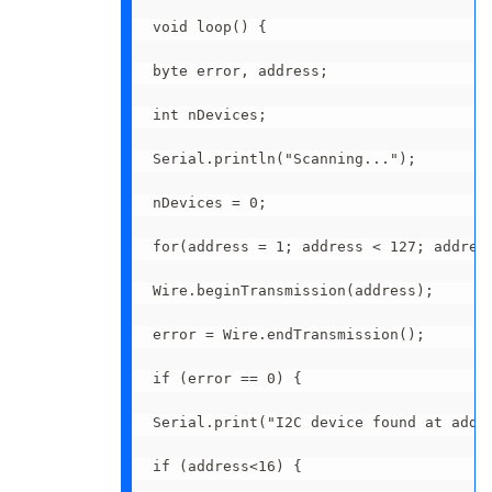
void loop() {

byte error, address;

int nDevices;

Serial.println("Scanning...");

nDevices = 0;

for(address = 1; address < 127; address
Wire.beginTransmission(address);

error = Wire.endTransmission();

if (error == 0) {

Serial.print("I2C device found at addre
if (address<16) {
