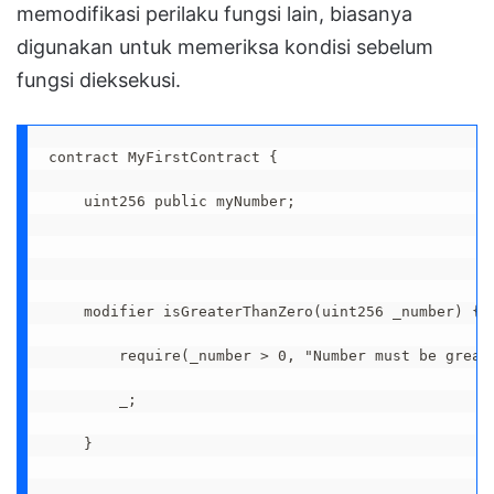
memodifikasi perilaku fungsi lain, biasanya
digunakan untuk memeriksa kondisi sebelum
fungsi dieksekusi.
contract MyFirstContract {

    uint256 public myNumber;

    modifier isGreaterThanZero(uint256 _number) {

        require(_number > 0, "Number must be greate
        _;

    }
