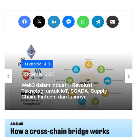
Facebook
X
LinkedIn
Messenger
WhatsApp
Telegram
Share via Email
teknologi 4.0
teknologi 4.0
September 15, 2025
October 10, 2025
Cara Audit Smart Contract untuk
Keamanan dengan Mudah
Cross-
Web3 dalam Industri: Revolusi
Chain
Teknologi untuk IoT, SCADA, Supply
Chain, Fintech, dan Lainnya
Interoperability