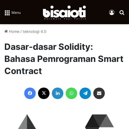
Log In
Se
Menu
Home
/
teknologi 4.0
Dasar-dasar Solidity:
Bahasa Pemrograman Smart
Contract
Facebook
X
LinkedIn
WhatsApp
Telegram
Share via Email