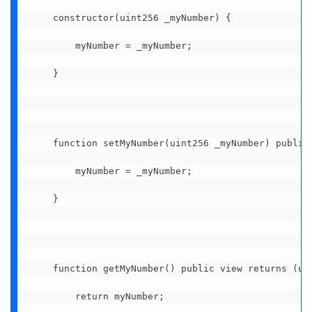
    constructor(uint256 _myNumber) {

        myNumber = _myNumber;

    }

    function setMyNumber(uint256 _myNumber) public 
        myNumber = _myNumber;

    }

    function getMyNumber() public view returns (uin
        return myNumber;
