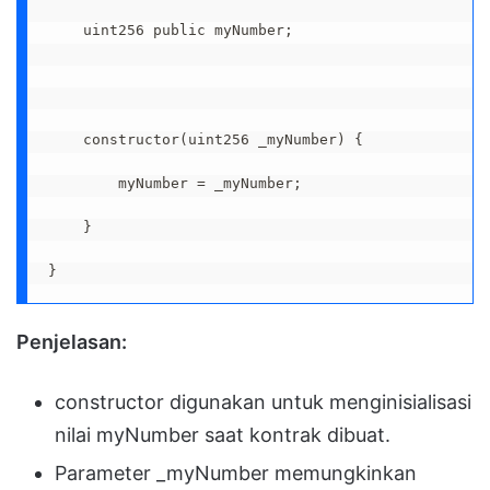
    uint256 public myNumber;

    constructor(uint256 _myNumber) {

        myNumber = _myNumber;

    }

}
Penjelasan:
constructor digunakan untuk menginisialisasi
nilai myNumber saat kontrak dibuat.
Parameter _myNumber memungkinkan