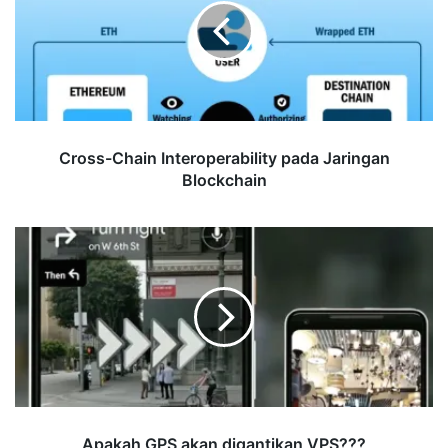
pada
Jaringan
Blockchain
Cross-Chain Interoperability pada Jaringan
Blockchain
Apakah
GPS
akan
digantikan
VPS???
Apakah GPS akan digantikan VPS???