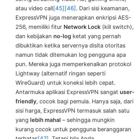
atau video call
[45]
[46]
. Dari sisi keamanan,
ExpressVPN juga menerapkan enkripsi AES-
256, memiliki fitur
Network Lock
(kill switch),
dan kebijakan
no-log
ketat yang pernah
dibuktikan ketika servernya disita otoritas
namun tidak ditemukan log pengguna apa
pun. Mereka juga memperkenalkan protokol
Lightway (alternatif ringan seperti
WireGuard) untuk koneksi lebih cepat.
Antarmuka aplikasi ExpressVPN sangat
user-
friendly
, cocok bagi pemula. Hanya saja, dari
sisi harga, ExpressVPN termasuk salah satu
yang
lebih mahal
– sehingga mungkin
kurang cocok untuk pengguna beranggaran
terbatas
[47]
. Tetapi bila Anda