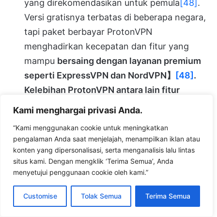
yang direkomendasikan untuk pemula
[48]
.
Versi gratisnya terbatas di beberapa negara,
tapi paket berbayar ProtonVPN
menghadirkan kecepatan dan fitur yang
mampu
bersaing dengan layanan premium
seperti ExpressVPN dan NordVPN
】
[48]
.
Kelebihan ProtonVPN antara lain fitur
Secure Core
(lalu lintas Anda dapat
Kami menghargai privasi Anda.
diarahkan via server ekstra aman di
“Kami menggunakan cookie untuk meningkatkan
Swiss/Islandia sebelum keluar ke internet,
pengalaman Anda saat menjelajah, menampilkan iklan atau
menambah lapisan anonimitas), dukungan
konten yang dipersonalisasi, serta menganalisis lalu lintas
situs kami. Dengan mengklik ‘Terima Semua’, Anda
hingga 10 perangkat, dan integrasi dengan
menyetujui penggunaan cookie oleh kami.”
layanan Proton lain. Meskipun jumlah server
ProtonVPN (~1,900 server di 60+ negara)
Customise
Tolak Semua
Terima Semua
tidak sebanyak NordVPN, jaringan mereka