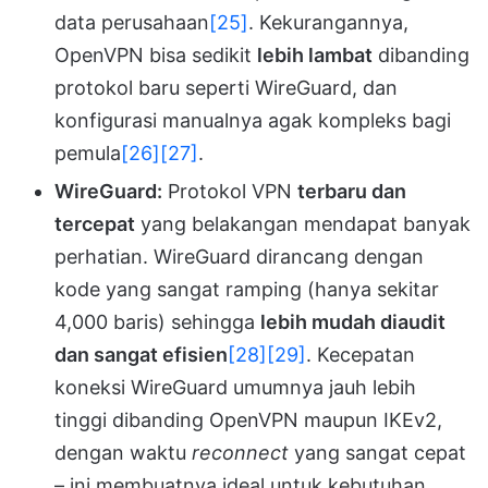
data perusahaan
[25]
. Kekurangannya,
OpenVPN bisa sedikit
lebih lambat
dibanding
protokol baru seperti WireGuard, dan
konfigurasi manualnya agak kompleks bagi
pemula
[26]
[27]
.
WireGuard:
Protokol VPN
terbaru dan
tercepat
yang belakangan mendapat banyak
perhatian. WireGuard dirancang dengan
kode yang sangat ramping (hanya sekitar
4,000 baris) sehingga
lebih mudah diaudit
dan sangat efisien
[28]
[29]
. Kecepatan
koneksi WireGuard umumnya jauh lebih
tinggi dibanding OpenVPN maupun IKEv2,
dengan waktu
reconnect
yang sangat cepat
– ini membuatnya ideal untuk kebutuhan