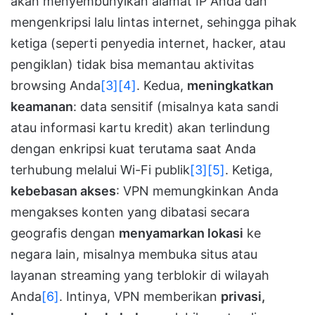
akan menyembunyikan alamat IP Anda dan
mengenkripsi lalu lintas internet, sehingga pihak
ketiga (seperti penyedia internet, hacker, atau
pengiklan) tidak bisa memantau aktivitas
browsing Anda
[3]
[4]
. Kedua,
meningkatkan
keamanan
: data sensitif (misalnya kata sandi
atau informasi kartu kredit) akan terlindung
dengan enkripsi kuat terutama saat Anda
terhubung melalui Wi-Fi publik
[3]
[5]
. Ketiga,
kebebasan akses
: VPN memungkinkan Anda
mengakses konten yang dibatasi secara
geografis dengan
menyamarkan lokasi
ke
negara lain, misalnya membuka situs atau
layanan streaming yang terblokir di wilayah
Anda
[6]
. Intinya, VPN memberikan
privasi,