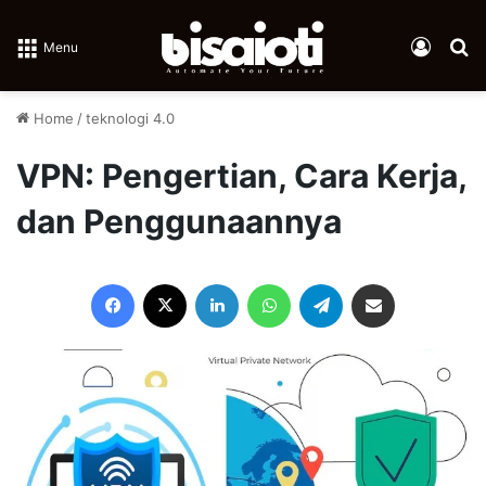
Log In
Se
Menu
Home
/
teknologi 4.0
VPN: Pengertian, Cara Kerja,
dan Penggunaannya
Facebook
X
LinkedIn
WhatsApp
Telegram
Share via Email