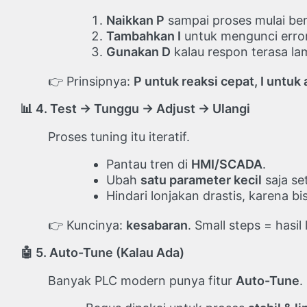
Naikkan P
sampai proses mulai bero
Tambahkan I
untuk mengunci error 
Gunakan D
kalau respon terasa la
👉 Prinsipnya:
P untuk reaksi cepat, I untu
📊
4. Test → Tunggu → Adjust → Ulangi
Proses tuning itu iteratif.
Pantau tren di
HMI/SCADA
.
Ubah
satu parameter kecil
saja set
Hindari lonjakan drastis, karena bis
👉 Kuncinya:
kesabaran
. Small steps = hasil
🤖
5. Auto-Tune (Kalau Ada)
Banyak PLC modern punya fitur
Auto-Tune
.