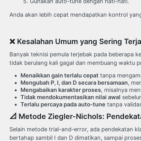
Gunakan auto-tune dengan hati-hati.
Anda akan lebih cepat mendapatkan kontrol ya
❌ Kesalahan Umum yang Sering Terjad
Banyak teknisi pemula terjebak pada beberapa ke
tidak berulang kali gagal dan membuang waktu p
Menaikkan gain terlalu cepat
tanpa mengamati
Mengubah P, I, dan D secara bersamaan
, me
Mengabaikan karakter proses
, misalnya men
Tidak mendokumentasikan nilai awal
sebelum
Terlalu percaya pada auto-tune
tanpa valida
📐 Metode Ziegler-Nichols: Pendekat
Selain metode trial-and-error, ada pendekatan kl
bertahap sambil I dan D dimatikan, sampai proses b