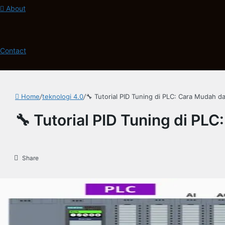
About
Contact
Home
/
teknologi 4.0
/
🔧 Tutorial PID Tuning di PLC: Cara Mudah d
🔧 Tutorial PID Tuning di PL
Share