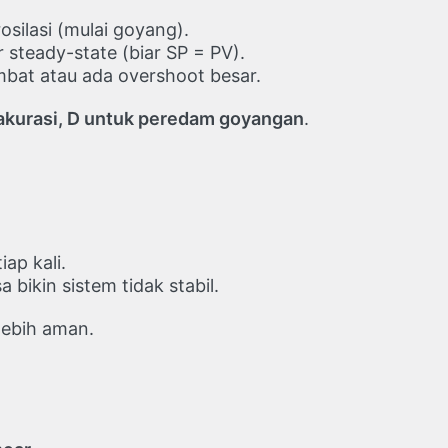
silasi (mulai goyang).
steady-state (biar SP = PV).
mbat atau ada overshoot besar.
k akurasi, D untuk peredam goyangan
.
iap kali.
a bikin sistem tidak stabil.
 lebih aman.