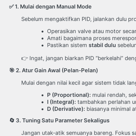
✅
1. Mulai dengan Manual Mode
Sebelum mengaktifkan PID, jalankan dulu pr
Operasikan valve atau motor seca
Amati bagaimana proses merespons
Pastikan sistem
stabil dulu
sebelum
👉 Ingat, jangan biarkan PID “berkelahi” de
🎯
2. Atur Gain Awal (Pelan-Pelan)
Mulai dengan nilai kecil agar sistem tidak lan
P (Proportional):
mulai rendah, se
I (Integral):
tambahkan perlahan un
D (Derivative):
biasanya minimal at
🔄
3. Tuning Satu Parameter Sekaligus
Jangan utak-atik semuanya bareng. Fokus sa