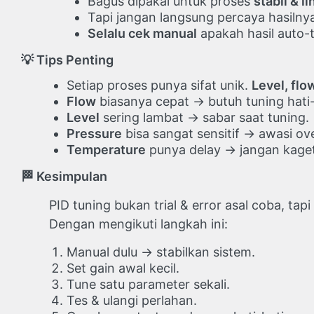
Bagus dipakai untuk proses
stabil & li
Tapi jangan langsung percaya hasilny
Selalu cek manual
apakah hasil auto-t
💡
Tips Penting
Setiap proses punya sifat unik.
Level, flo
Flow
biasanya cepat → butuh tuning hati-
Level
sering lambat → sabar saat tuning.
Pressure
bisa sangat sensitif → awasi ov
Temperature
punya delay → jangan kaget
🏁
Kesimpulan
PID tuning bukan trial & error asal coba, tapi
Dengan mengikuti langkah ini:
Manual dulu → stabilkan sistem.
Set gain awal kecil.
Tune satu parameter sekali.
Tes & ulangi perlahan.