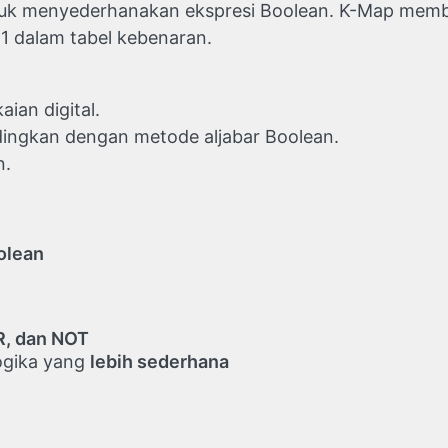
tuk menyederhanakan ekspresi Boolean. K-Map memb
1 dalam tabel kebenaran.
ian digital.
ngkan dengan metode aljabar Boolean.
n.
olean
R, dan NOT
ogika yang
lebih sederhana