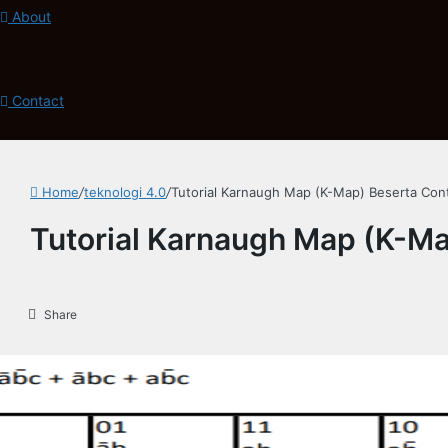
About
Contact
Home
/
teknologi 4.0
/
Tutorial Karnaugh Map (K-Map) Beserta Co
Tutorial Karnaugh Map (K-M
Share