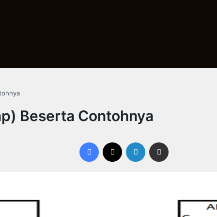
ntohnya
ap) Beserta Contohnya
Facebook
X
LinkedIn
Share via Email