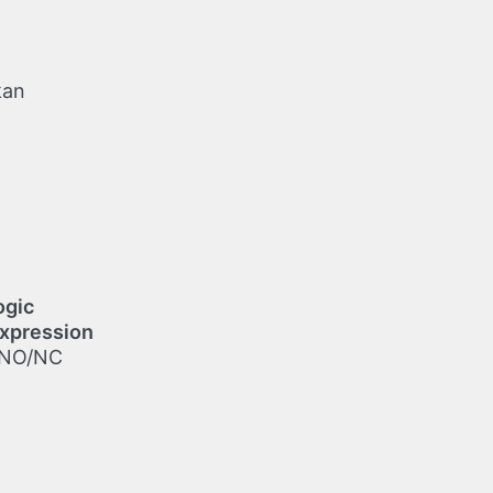
kan
ogic
xpression
 NO/NC