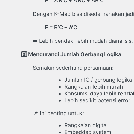
F = A’B’C + A’BC + AB’C
Dengan K-Map bisa disederhanakan jadi
F = B’C + A’C
➡️ Lebih pendek, lebih mudah dianalisis.
2️
Mengurangi Jumlah Gerbang Logika
Semakin sederhana persamaan:
Jumlah IC / gerbang logika
Rangkaian
lebih murah
Konsumsi daya
lebih renda
Lebih sedikit potensi error
📌 Ini penting untuk:
Rangkaian digital
Embedded system