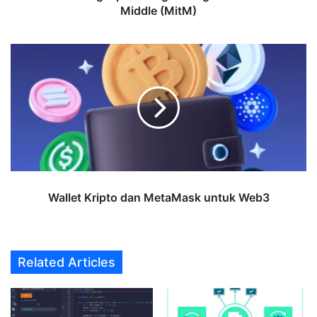
Middle (MitM)
Wallet
Kripto
dan
MetaMask
untuk
Web3
Wallet Kripto dan MetaMask untuk Web3
Related Articles