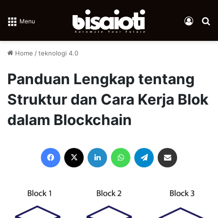
Log In
Se
Menu
Home
/
teknologi 4.0
Panduan Lengkap tentang
Struktur dan Cara Kerja Blok
dalam Blockchain
Facebook
X
LinkedIn
WhatsApp
Telegram
Share via Email