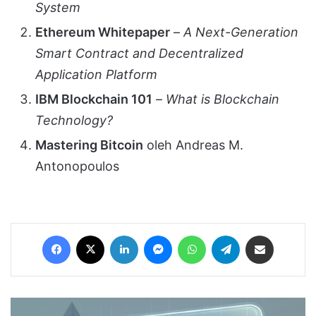
System
Ethereum Whitepaper
–
A Next-Generation
Smart Contract and Decentralized
Application Platform
IBM Blockchain 101
–
What is Blockchain
Technology?
Mastering Bitcoin
oleh Andreas M.
Antonopoulos
Facebook
X
LinkedIn
Messenger
WhatsApp
Telegram
Share via Email