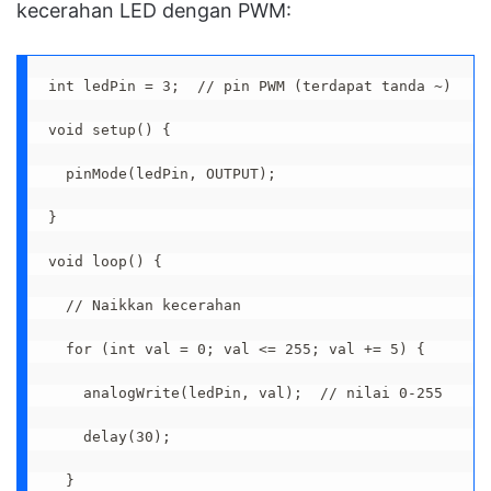
kecerahan LED dengan PWM:
int ledPin = 3;  // pin PWM (terdapat tanda ~)

void setup() {

  pinMode(ledPin, OUTPUT);

}

void loop() {

  // Naikkan kecerahan

  for (int val = 0; val <= 255; val += 5) {

    analogWrite(ledPin, val);  // nilai 0-255

    delay(30);

  }
