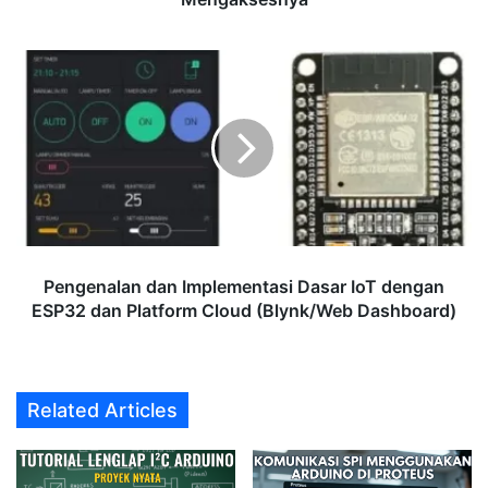
Pengenalan
dan
Implementasi
Dasar
IoT
dengan
ESP32
dan
Platform
Cloud
Pengenalan dan Implementasi Dasar IoT dengan
(Blynk/Web
ESP32 dan Platform Cloud (Blynk/Web Dashboard)
Dashboard)
Related Articles