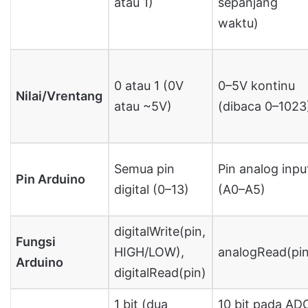
atau 1)
sepanjang
waktu)
0 atau 1 (0V
0–5V kontinu
Nilai/Vrentang
atau ~5V)
(dibaca 0–1023
Semua pin
Pin analog inpu
Pin Arduino
digital (0–13)
(A0–A5)
digitalWrite(pin,
Fungsi
HIGH/LOW),
analogRead(pin
Arduino
digitalRead(pin)
1 bit (dua
10 bit pada AD