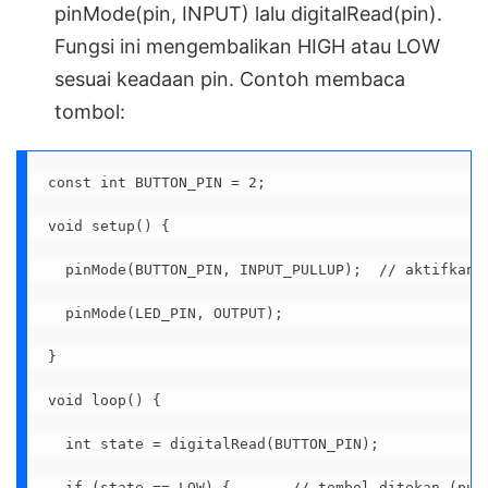
pinMode(pin, INPUT) lalu digitalRead(pin).
Fungsi ini mengembalikan HIGH atau LOW
sesuai keadaan pin. Contoh membaca
tombol:
const int BUTTON_PIN = 2;

void setup() {

  pinMode(BUTTON_PIN, INPUT_PULLUP);  // aktifkan p
  pinMode(LED_PIN, OUTPUT);

}

void loop() {

  int state = digitalRead(BUTTON_PIN);

  if (state == LOW) {       // tombol ditekan (pull