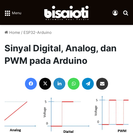
Log In
Se
Menu
Home
/
ESP32-Arduino
Sinyal Digital, Analog, dan
PWM pada Arduino
Facebook
X
LinkedIn
WhatsApp
Telegram
Share via Email