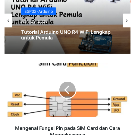
ESP32-Arduino
February 25, 2026
ESP32-Arduino
April 29, 2026
KOMUNIKASI I²C MENGGUNAKAN 2
ARDUINO UNO
Mengenal
Fungsi
Tutorial Arduino UNO R4 WiFi Lengkap
untuk Pemula
Pin
pada
SIM
Card
dan
Cara
Mengaksesnya
Mengenal Fungsi Pin pada SIM Card dan Cara
Mengaksesnya