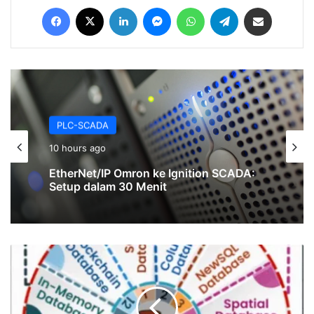
Facebook
X
LinkedIn
Messenger
WhatsApp
Telegram
Share via Email
PLC-SCADA
10 hours ago
EtherNet/IP Omron ke Ignition SCADA:
Setup dalam 30 Menit
Jenis-
jenis
Database:
Definisi,
Karakteristik,