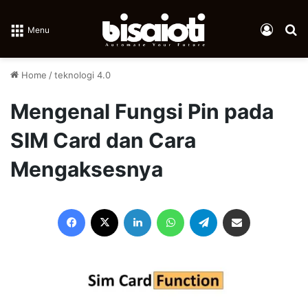
Log In
Se
Menu
Home
/
teknologi 4.0
Mengenal Fungsi Pin pada
SIM Card dan Cara
Mengaksesnya
Facebook
X
LinkedIn
WhatsApp
Telegram
Share via Email