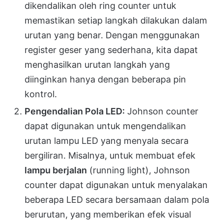
dikendalikan oleh ring counter untuk
memastikan setiap langkah dilakukan dalam
urutan yang benar. Dengan menggunakan
register geser yang sederhana, kita dapat
menghasilkan urutan langkah yang
diinginkan hanya dengan beberapa pin
kontrol.
Pengendalian Pola LED:
Johnson counter
dapat digunakan untuk mengendalikan
urutan lampu LED yang menyala secara
bergiliran. Misalnya, untuk membuat efek
lampu berjalan
(running light), Johnson
counter dapat digunakan untuk menyalakan
beberapa LED secara bersamaan dalam pola
berurutan, yang memberikan efek visual