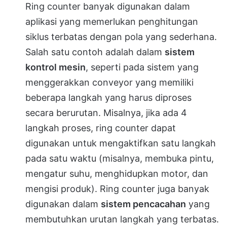
Ring counter banyak digunakan dalam
aplikasi yang memerlukan penghitungan
siklus terbatas dengan pola yang sederhana.
Salah satu contoh adalah dalam
sistem
kontrol mesin
, seperti pada sistem yang
menggerakkan conveyor yang memiliki
beberapa langkah yang harus diproses
secara berurutan. Misalnya, jika ada 4
langkah proses, ring counter dapat
digunakan untuk mengaktifkan satu langkah
pada satu waktu (misalnya, membuka pintu,
mengatur suhu, menghidupkan motor, dan
mengisi produk). Ring counter juga banyak
digunakan dalam
sistem pencacahan
yang
membutuhkan urutan langkah yang terbatas.