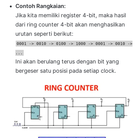
Contoh Rangkaian:
Jika kita memiliki register 4-bit, maka hasil
dari ring counter 4-bit akan menghasilkan
urutan seperti berikut:
0001 -> 0010 -> 0100 -> 1000 -> 0001 -> 0010 ->
...
Ini akan berulang terus dengan bit yang
bergeser satu posisi pada setiap clock.