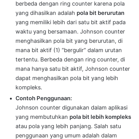
berbeda dengan ring counter karena pola
yang dihasilkan adalah
pola bit berurutan
yang memiliki lebih dari satu bit aktif pada
waktu yang bersamaan. Johnson counter
menghasilkan pola bit yang berurutan, di
mana bit aktif (1) “bergulir” dalam urutan
tertentu. Berbeda dengan ring counter, di
mana hanya satu bit aktif, Johnson counter
dapat menghasilkan pola bit yang lebih
kompleks.
Contoh Penggunaan:
Johnson counter digunakan dalam aplikasi
yang membutuhkan
pola bit lebih kompleks
atau pola yang lebih panjang. Salah satu
penggunaan yang umum adalah dalam