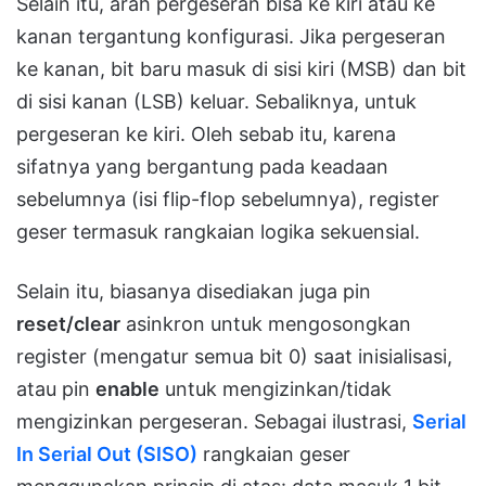
Selain itu, arah pergeseran bisa ke kiri atau ke
kanan tergantung konfigurasi. Jika pergeseran
ke kanan, bit baru masuk di sisi kiri (MSB) dan bit
di sisi kanan (LSB) keluar. Sebaliknya, untuk
pergeseran ke kiri. Oleh sebab itu, karena
sifatnya yang bergantung pada keadaan
sebelumnya (isi flip-flop sebelumnya), register
geser termasuk rangkaian logika sekuensial.
Selain itu, biasanya disediakan juga pin
reset/clear
asinkron untuk mengosongkan
register (mengatur semua bit 0) saat inisialisasi,
atau pin
enable
untuk mengizinkan/tidak
mengizinkan pergeseran. Sebagai ilustrasi,
Serial
In Serial Out (SISO)
rangkaian geser