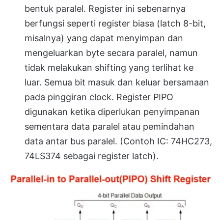
bentuk paralel. Register ini sebenarnya
berfungsi seperti register biasa (latch 8-bit,
misalnya) yang dapat menyimpan dan
mengeluarkan byte secara paralel, namun
tidak melakukan shifting yang terlihat ke
luar. Semua bit masuk dan keluar bersamaan
pada pinggiran clock. Register PIPO
digunakan ketika diperlukan penyimpanan
sementara data paralel atau pemindahan
data antar bus paralel. (Contoh IC: 74HC273,
74LS374 sebagai register latch).