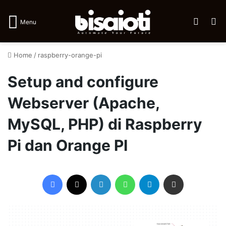
Log In
Se
Menu
Home
/
raspberry-orange-pi
Setup and configure
Webserver (Apache,
MySQL, PHP) di Raspberry
Pi dan Orange PI
Facebook
X
LinkedIn
WhatsApp
Telegram
Share via Email