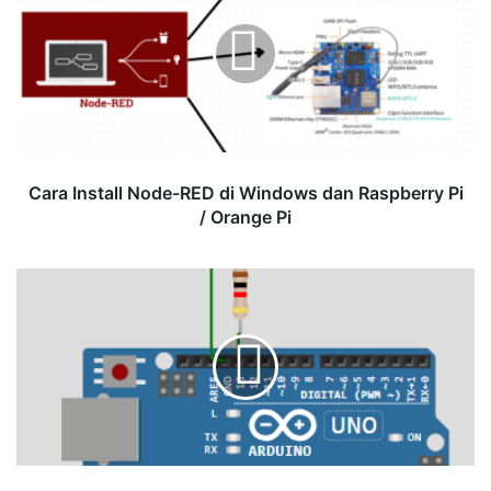
Node-
Sensor via Serial Option Board
RED
di
Windows
dan
Raspberry
Pi
/
Cara Install Node-RED di Windows dan Raspberry Pi
Orange
/ Orange Pi
Pi
Mikrokontroler
dengan
Arduino
Uno
-
Kontrol
LED