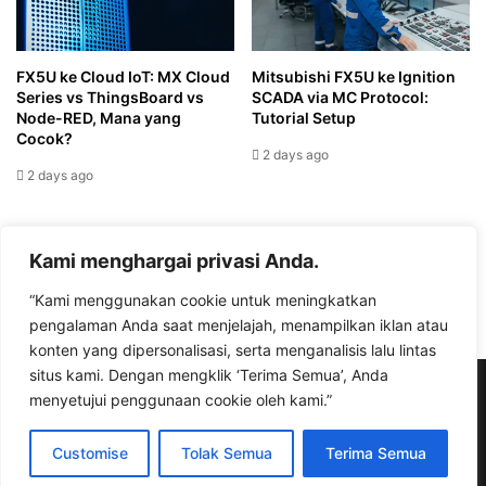
FX5U ke Cloud IoT: MX Cloud
Mitsubishi FX5U ke Ignition
Series vs ThingsBoard vs
SCADA via MC Protocol:
Node-RED, Mana yang
Tutorial Setup
Cocok?
2 days ago
2 days ago
Leave a Reply
Kami menghargai privasi Anda.
“Kami menggunakan cookie untuk meningkatkan
You must be
logged in
to post a comment.
pengalaman Anda saat menjelajah, menampilkan iklan atau
konten yang dipersonalisasi, serta menganalisis lalu lintas
situs kami. Dengan mengklik ‘Terima Semua’, Anda
© Copyright 2026, All Rights Reserved |
bisaioti.com
menyetujui penggunaan cookie oleh kami.”
Facebook
YouTube
Instagram
TikTok
WhatsApp
Customise
Tolak Semua
Terima Semua