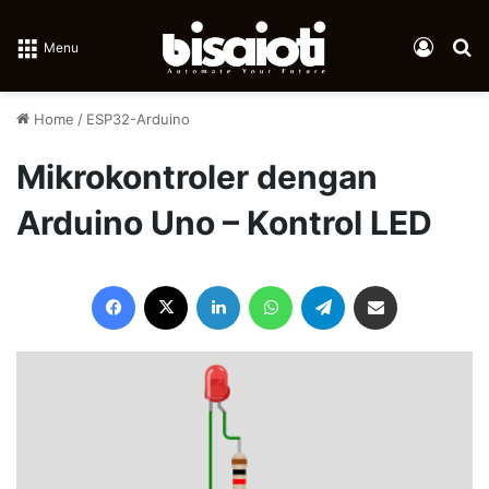
Log In
Se
Menu
Home
/
ESP32-Arduino
Mikrokontroler dengan
Arduino Uno – Kontrol LED
Facebook
X
LinkedIn
WhatsApp
Telegram
Share via Email