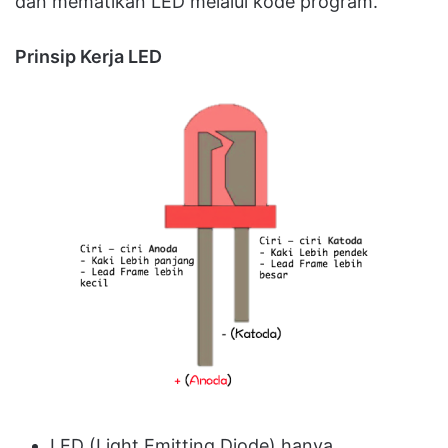
dan mematikan LED melalui kode program.
Prinsip Kerja LED
LED (Light Emitting Diode) hanya