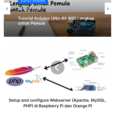
ESP32-Arduino
ESP32-Arduino
February 25, 2026
April 29, 2026
KOMUNIKASI I²C MENGGUNAKAN 2
ARDUINO UNO
Tutorial Arduino UNO R4 WiFi Lengkap
untuk Pemula
Setup
and
configure
Webserver
(Apache,
MySQL,
PHP)
di
Raspberry
Pi
Setup and configure Webserver (Apache, MySQL,
dan
PHP) di Raspberry Pi dan Orange PI
Orange
PI