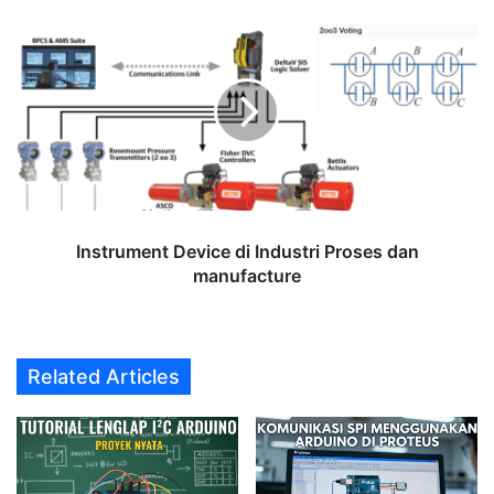
Instrument
Device
di
Industri
Proses
dan
manufacture
Instrument Device di Industri Proses dan
manufacture
Related Articles