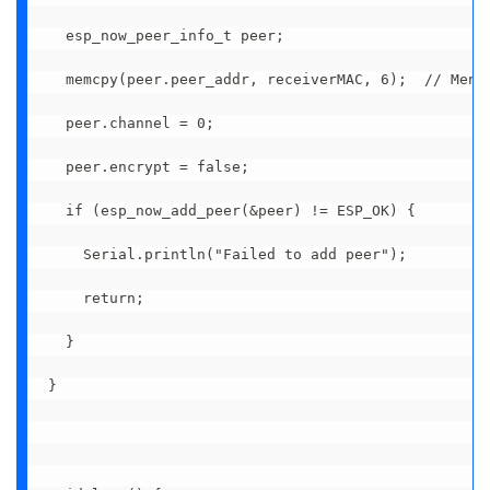
  esp_now_peer_info_t peer;

  memcpy(peer.peer_addr, receiverMAC, 6);  // Menga
  peer.channel = 0;

  peer.encrypt = false;

  if (esp_now_add_peer(&peer) != ESP_OK) {

    Serial.println("Failed to add peer");

    return;

  }

}
