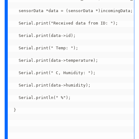
  sensorData *data = (sensorData *)incomingData;

  Serial.print("Received data from ID: ");

  Serial.print(data->id);

  Serial.print(" Temp: ");

  Serial.print(data->temperature);

  Serial.print(" C, Humidity: ");

  Serial.print(data->humidity);

  Serial.println(" %");

}
