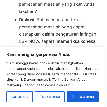
pemecahan masalah yang akan Anda
lakukan?
Diskusi
: Bahas beberapa teknik
pemecahan masalah yang dapat
diterapkan dalam pengaturan jaringan
ESP-NOW, seperti
memeriksa koneksi
MAC address
,
menggunakan alat
Kami menghargai privasi Anda.
diagnostik
, atau
mengatur ulang peer
list
. Apa yang perlu diperiksa lebih lanjut
“Kami menggunakan cookie untuk meningkatkan
pengalaman Anda saat menjelajah, menampilkan iklan atau
untuk memastikan bahwa masalah
konten yang dipersonalisasi, serta menganalisis lalu lintas
tersebut bukan berasal dari
interferensi
situs kami. Dengan mengklik ‘Terima Semua’, Anda
sinyal
atau
konfigurasi yang salah
.
menyetujui penggunaan cookie oleh kami.”
Customise
Tolak Semua
Terima Semua