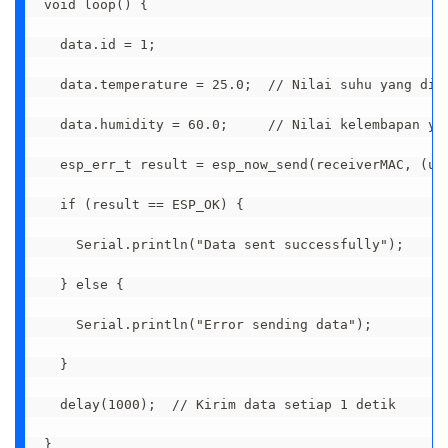
void loop() {

  data.id = 1;

  data.temperature = 25.0;  // Nilai suhu yang diki
  data.humidity = 60.0;     // Nilai kelembapan yan
  esp_err_t result = esp_now_send(receiverMAC, (uin
  if (result == ESP_OK) {

    Serial.println("Data sent successfully");

  } else {

    Serial.println("Error sending data");

  }

  delay(1000);  // Kirim data setiap 1 detik

}