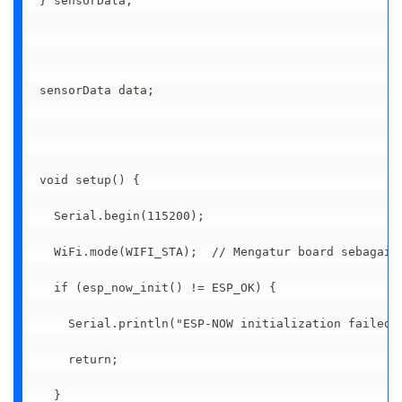
} sensorData;

sensorData data;

void setup() {

  Serial.begin(115200);

  WiFi.mode(WIFI_STA);  // Mengatur board sebagai s
  if (esp_now_init() != ESP_OK) {

    Serial.println("ESP-NOW initialization failed")
    return;

  }
