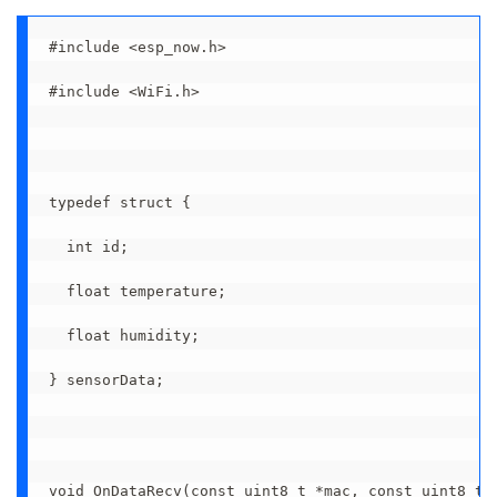
#include <esp_now.h>

#include <WiFi.h>

typedef struct {

  int id;

  float temperature;

  float humidity;

} sensorData;

void OnDataRecv(const uint8_t *mac, const uint8_t *