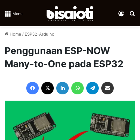
Log In
Se
Menu
Home
/
ESP32-Arduino
Penggunaan ESP-NOW
Many-to-One pada ESP32
Facebook
X
LinkedIn
WhatsApp
Telegram
Share via Email