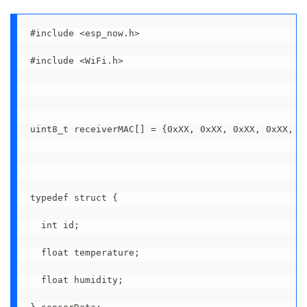
#include <esp_now.h>

#include <WiFi.h>

uint8_t receiverMAC[] = {0xXX, 0xXX, 0xXX, 0xXX, 0x
typedef struct {

  int id;

  float temperature;

  float humidity;
