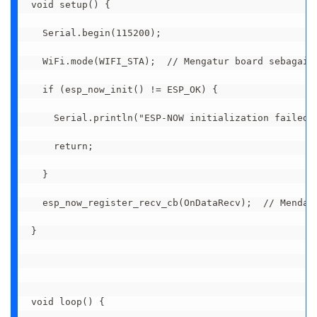
void setup() {

  Serial.begin(115200);

  WiFi.mode(WIFI_STA);  // Mengatur board sebagai s
  if (esp_now_init() != ESP_OK) {

    Serial.println("ESP-NOW initialization failed")
    return;

  }

  esp_now_register_recv_cb(OnDataRecv);  // Mendaft
}

void loop() {
