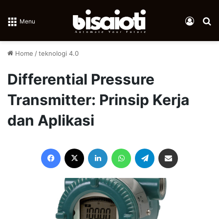
Log In
Se
Menu
Home
/
teknologi 4.0
Differential Pressure
Transmitter: Prinsip Kerja
dan Aplikasi
Facebook
X
LinkedIn
WhatsApp
Telegram
Share via Email