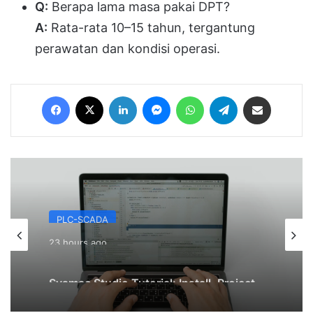
Q:
Berapa lama masa pakai DPT?
A:
Rata-rata 10–15 tahun, tergantung
perawatan dan kondisi operasi.
Facebook
X
LinkedIn
Messenger
WhatsApp
Telegram
Share via Email
PLC-SCADA
23 hours ago
Sysmac Studio Tutorial: Install, Project
Baru, dan Download ke NX1P2