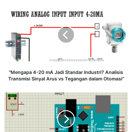
"Mengapa
4-
20
mA
Jadi
Standar
Industri?
Analisis
Transmisi
Sinyal
"Mengapa 4-20 mA Jadi Standar Industri? Analisis
Arus
Transmisi Sinyal Arus vs Tegangan dalam Otomasi"
vs
Tegangan
dalam
Praktikum:
Otomasi"
Membaca
Sensor
Suhu
dengan
ADC