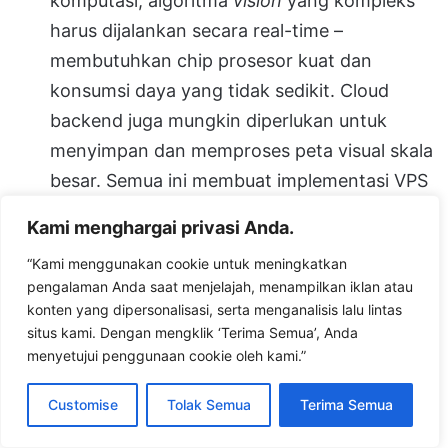
komputasi, algoritma
vision
yang kompleks
harus dijalankan secara real-time –
membutuhkan chip prosesor kuat dan
konsumsi daya yang tidak sedikit. Cloud
backend juga mungkin diperlukan untuk
menyimpan dan memproses peta visual skala
besar. Semua ini membuat implementasi VPS
memerlukan investasi lebih tinggi dibanding
Kami menghargai privasi Anda.
sekadar modul GPS konvensional
[24]
.
“Kami menggunakan cookie untuk meningkatkan
pengalaman Anda saat menjelajah, menampilkan iklan atau
Penutup:
Visual Positioning System
konten yang dipersonalisasi, serta menganalisis lalu lintas
menghadirkan cara baru dalam menentukan
situs kami. Dengan mengklik ‘Terima Semua’, Anda
posisi dengan memanfaatkan “penglihatan”
menyetujui penggunaan cookie oleh kami.”
digital. Teknologi ini tidak hanya meningkatkan
Customise
Tolak Semua
Terima Semua
akurasi navigasi di area yang sulit dijangkau GPS,
tetapi juga membuka inovasi AR yang dulunya