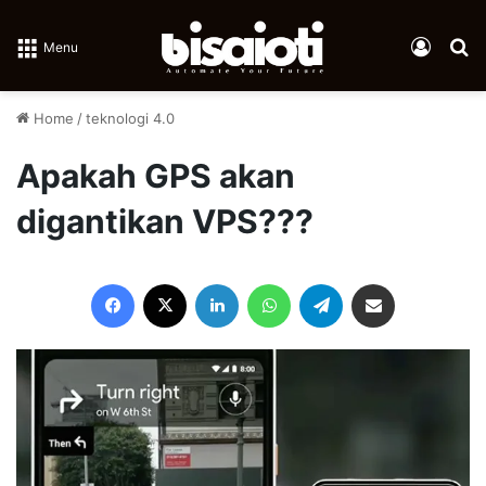
Log In
Se
Menu
Home
/
teknologi 4.0
Apakah GPS akan
digantikan VPS???
Facebook
X
LinkedIn
WhatsApp
Telegram
Share via Email