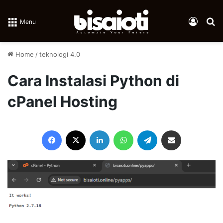
Log In
Se
Menu
Home
/
teknologi 4.0
Cara Instalasi Python di
cPanel Hosting
Facebook
X
LinkedIn
WhatsApp
Telegram
Share via Email