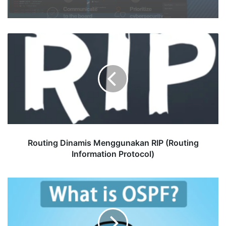
Routing
Dinamis
FLOW BELAJAR CYBERSECURITY DARI
Menggunakan
NOL (Step-by-Step Sampai Mahir)
RIP
(Routing
Information
Protocol)
Routing Dinamis Menggunakan RIP (Routing
Information Protocol)
Routing
Dinamis
Menggunakan
OSPF
(Open