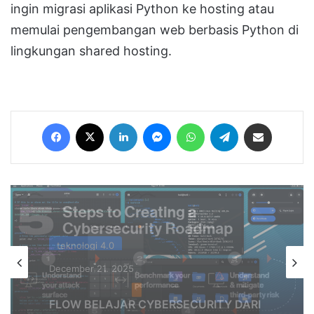
ingin migrasi aplikasi Python ke hosting atau
memulai pengembangan web berbasis Python di
lingkungan shared hosting.
Facebook
X
LinkedIn
Messenger
WhatsApp
Telegram
Share via Email
teknologi 4.0
December 11, 2025
teknologi 4.0
Pengenalan Tools Keamanan Jaringan
December 21, 2025
Industri dengan Kali Linux