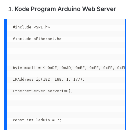
Kode Program Arduino Web Server
#include <SPI.h>

#include <Ethernet.h>

byte mac[] = { 0xDE, 0xAD, 0xBE, 0xEF, 0xFE, 0xED }
IPAddress ip(192, 168, 1, 177);

EthernetServer server(80);

const int ledPin = 7;
