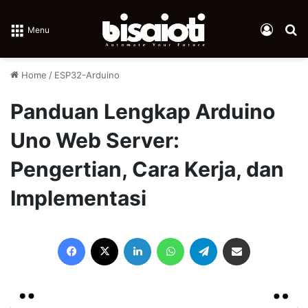
Log In
Se
Menu
Home
/
ESP32-Arduino
Panduan Lengkap Arduino
Uno Web Server:
Pengertian, Cara Kerja, dan
Implementasi
Facebook
X
LinkedIn
WhatsApp
Telegram
Share via Email