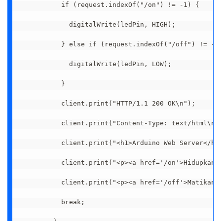
          if (request.indexOf("/on") != -1) {

            digitalWrite(ledPin, HIGH);

          } else if (request.indexOf("/off") != -1)
            digitalWrite(ledPin, LOW);

          }

          client.print("HTTP/1.1 200 OK\n");

          client.print("Content-Type: text/html\n\n
          client.print("<h1>Arduino Web Server</h1>
          client.print("<p><a href='/on'>Hidupkan L
          client.print("<p><a href='/off'>Matikan L
          break;
