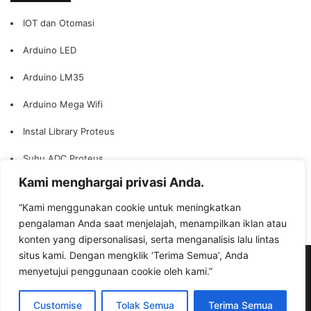
IOT dan Otomasi
Arduino LED
Arduino LM35
Arduino Mega Wifi
Instal Library Proteus
Suhu ADC Proteus
Kami menghargai privasi Anda.
Arduino Timer Interupt
“Kami menggunakan cookie untuk meningkatkan
Arduino Web Server
pengalaman Anda saat menjelajah, menampilkan iklan atau
konten yang dipersonalisasi, serta menganalisis lalu lintas
situs kami. Dengan mengklik ‘Terima Semua’, Anda
© Copyright 2026, All Rights Reserved |
bisaioti.com
menyetujui penggunaan cookie oleh kami.”
Facebook
YouTube
Instagram
TikTok
WhatsApp
Customise
Tolak Semua
Terima Semua