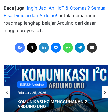
Baca juga:
Ingin Jadi Ahli IoT & Otomasi? Semua
Bisa Dimulai dari Arduino!
untuk memahami
roadmap lengkap belajar Arduino dari dasar
hingga proyek IoT.
Facebook
X
LinkedIn
Messenger
WhatsApp
Telegram
Share via Email
ESP32-Arduino
February 25, 2026
KOMUNIKASI I²C MENGGUNAKAN 2
ARDUINO UNO