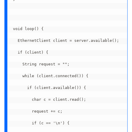
void loop() {

  EthernetClient client = server.available();

  if (client) {

    String request = "";

    while (client.connected()) {

      if (client.available()) {

        char c = client.read();

        request += c;

        if (c == '\n') {
