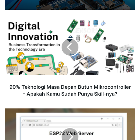
90%
Teknologi
Masa
Depan
Butuh
Mikrocontroller
–
Apakah
Kamu
Sudah
90% Teknologi Masa Depan Butuh Mikrocontroller
Punya
– Apakah Kamu Sudah Punya Skill-nya?
Skill-
nya?
Konsep
ESP32
Web
Server