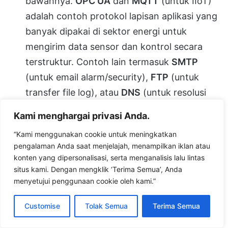
bawahnya.
OPC UA
dan
MQTT
(untuk IIoT)
adalah contoh protokol lapisan aplikasi yang
banyak dipakai di sektor energi untuk
mengirim data sensor dan kontrol secara
terstruktur. Contoh lain termasuk
SMTP
(untuk email alarm/security),
FTP
(untuk
transfer file log), atau
DNS
(untuk resolusi
nama domain, meski di level industrial jarang
Kami menghargai privasi Anda.
digunakan langsung oleh PLC). Pada
sistem
“Kami menggunakan cookie untuk meningkatkan
SCADA
, aplikasi HMI yang menampilkan
pengalaman Anda saat menjelajah, menampilkan iklan atau
grafik dan alarm berkomunikasi dengan PLC
konten yang dipersonalisasi, serta menganalisis lalu lintas
melalui protokol lapisan aplikasi (sering
situs kami. Dengan mengklik ‘Terima Semua’, Anda
menyetujui penggunaan cookie oleh kami.”
propriety atau standard seperti OLE for
Process Control/OPC). Intinya, lapisan
Customise
Tolak Semua
Terima Semua
aplikasi inilah yang menjadi
jembatan antara