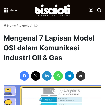
Log In
Se
Menu
Home
/
teknologi 4.0
Mengenal 7 Lapisan Model
OSI dalam Komunikasi
Industri Oil & Gas
Facebook
X
LinkedIn
WhatsApp
Telegram
Share via Email