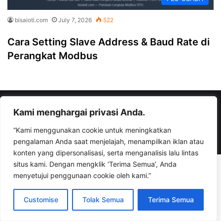
bisaioti.com
July 7, 2026
522
Cara Setting Slave Address & Baud Rate di
Perangkat Modbus
© Copyright 2026, All Rights Reserved |
bisaioti.com
Kami menghargai privasi Anda.
“Kami menggunakan cookie untuk meningkatkan
Facebook
YouTube
Instagram
TikTok
WhatsApp
pengalaman Anda saat menjelajah, menampilkan iklan atau
konten yang dipersonalisasi, serta menganalisis lalu lintas
situs kami. Dengan mengklik ‘Terima Semua’, Anda
menyetujui penggunaan cookie oleh kami.”
Customise
Tolak Semua
Terima Semua